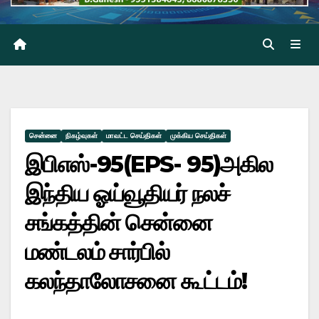
சென்னை
நிகழ்வுகள்
மாவட்ட செய்திகள்
முக்கிய செய்திகள்
இபிஎஸ்-95(EPS- 95)அகில
இந்திய ஓய்வூதியர் நலச்
சங்கத்தின் சென்னை
மண்டலம் சார்பில்
கலந்தாலோசனை கூட்டம்!