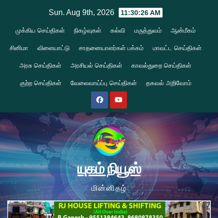
Skip
Sun. Aug 9th, 2026
11:30:26 AM
to
முக்கிய செய்திகள்
நிகழ்வுகள்
கல்வி
மருத்துவம்
ஆன்மீகம்
content
சினிமா
விளையாட்டு
சாதனையாளர்கள் பக்கம்
மாவட்ட செய்திகள்
அரசு செய்திகள்
அரசியல் செய்திகள்
காவல்துறை செய்திகள்
குற்ற செய்திகள்
வேலைவாய்ப்பு செய்திகள்
தகவல் அறிவோம்
யுகம் நியூஸ்
மின்னிதழ்