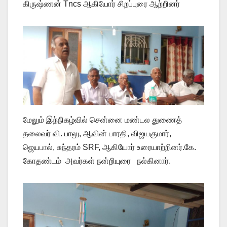
கிருஷ்ணன் Tncs ஆகியோர் சிறப்புரை ஆற்றினர்
மேலும் இந்நிகழ்வில் சென்னை மண்டல துணைத்
தலைவர் வி. பாலு, ஆவின் பாரதி, விஜயகுமார்,
ஜெயபால், சுந்தரம் SRF, ஆகியோர் உரையாற்றினர்.கே.
கோதண்டம் அவர்கள் நன்றியுரை நல்கினார்.