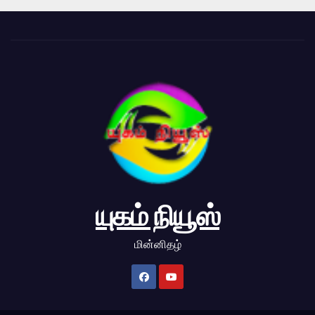
யுகம் நியூஸ்
மின்னிதழ்