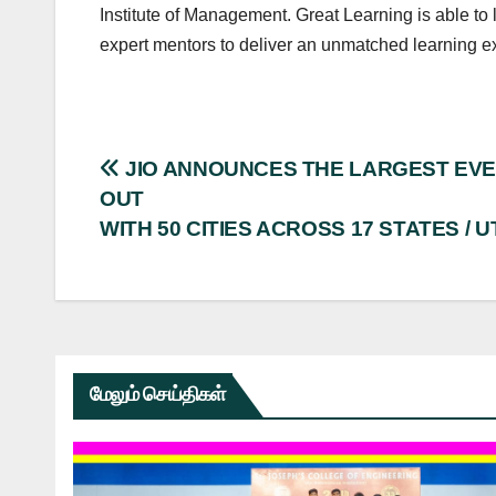
Institute of Management. Great Learning is able to l
expert mentors to deliver an unmatched learning ex
Post
JIO ANNOUNCES THE LARGEST EVER
OUT
navigation
WITH 50 CITIES ACROSS 17 STATES / U
மேலும் செய்திகள்