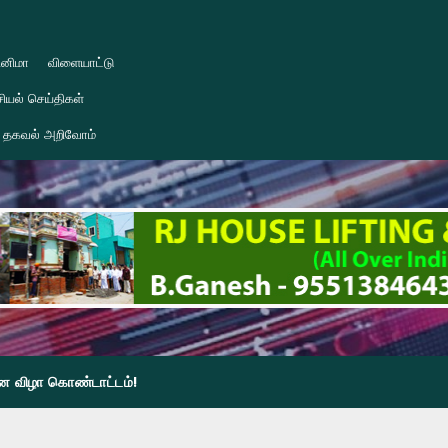
ினிமா
விளையாட்டு
ியல் செய்திகள்
தகவல் அறிவோம்
தின விழா கொண்டாட்டம்!