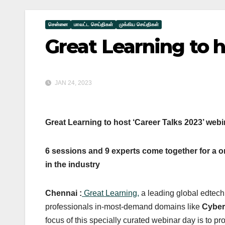
சென்னை
மாவட்ட செய்திகள்
முக்கிய செய்திகள்
Great Learning to h
JAN 24, 2023
Great Learning to host ‘Career Talks 2023’ webi
6 sessions and 9 experts come together for a 
in the industry
Chennai :
Great Learning,
a leading global edtech
professionals in-most-demand domains like
Cyber
focus of this specially curated webinar day is to pr