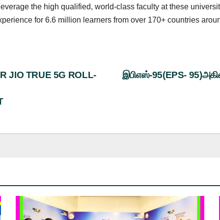
everage the high qualified, world-class faculty at these universit
perience for 6.6 million learners from over 170+ countries arou
 JIO TRUE 5G ROLL-
இபிஎஸ்-95(EPS- 95)அகில
T