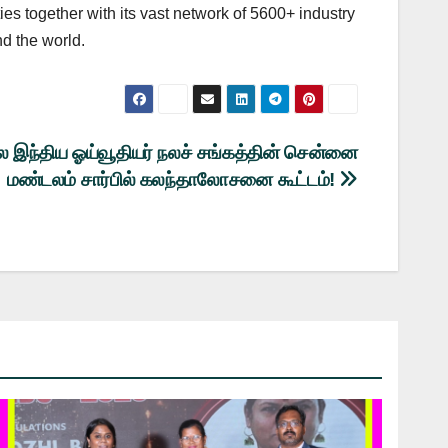
ies together with its vast network of 5600+ industry
nd the world.
 இந்திய ஓய்வூதியர் நலச் சங்கத்தின் சென்னை
மண்டலம் சார்பில் கலந்தாலோசனை கூட்டம்!