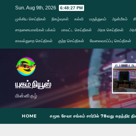
Skip
Sun. Aug 9th, 2026
6:48:28 PM
to
முக்கிய செய்திகள்
நிகழ்வுகள்
கல்வி
மருத்துவம்
ஆன்மீகம்
ச
content
சாதனையாளர்கள் பக்கம்
மாவட்ட செய்திகள்
அரசு செய்திகள்
அரச
காவல்துறை செய்திகள்
குற்ற செய்திகள்
வேலைவாய்ப்பு செய்திகள்
யுகம் நியூஸ்
மின்னிதழ்
HOME
சமூக சேவா சங்கம் சார்பில் 78வது சுதந்திர 