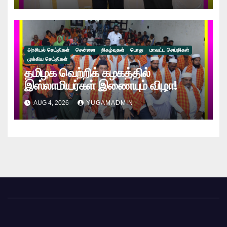
கணேஷ்!!
அரசியல் செய்திகள்
சென்னை
நிகழ்வுகள்
பொது
மாவட்ட செய்திகள்
முக்கிய செய்திகள்
தமிழக வெற்றிக் கழகத்தில்
இஸ்லாமியர்கள் இணையும் விழா!
AUG 4, 2026
YUGAMADMIN