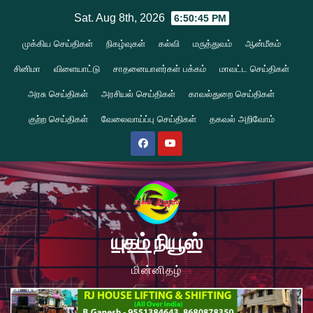
Skip
Sat. Aug 8th, 2026
6:50:46 PM
to
முக்கிய செய்திகள்
நிகழ்வுகள்
கல்வி
மருத்துவம்
ஆன்மீகம்
content
சினிமா
விளையாட்டு
சாதனையாளர்கள் பக்கம்
மாவட்ட செய்திகள்
அரசு செய்திகள்
அரசியல் செய்திகள்
காவல்துறை செய்திகள்
குற்ற செய்திகள்
வேலைவாய்ப்பு செய்திகள்
தகவல் அறிவோம்
யுகம் நியூஸ்
மின்னிதழ்