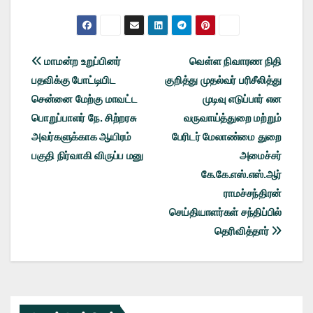
Post
மாமன்ற உறுப்பினர்
வெள்ள நிவாரண நிதி
பதவிக்கு போட்டியிட
குறித்து முதல்வர் பரிசீலித்து
navigation
சென்னை மேற்கு மாவட்ட
முடிவு எடுப்பார் என
பொறுப்பாளர் நே. சிற்றரசு
வருவாய்த்துறை மற்றும்
அவர்களுக்காக ஆயிரம்
பேரிடர் மேலாண்மை துறை
பகுதி நிர்வாகி விருப்ப மனு
அமைச்சர்
கே.கே.எஸ்.எஸ்.ஆர்
ராமச்சந்திரன்
செய்தியாளர்கள் சந்திப்பில்
தெரிவித்தார்