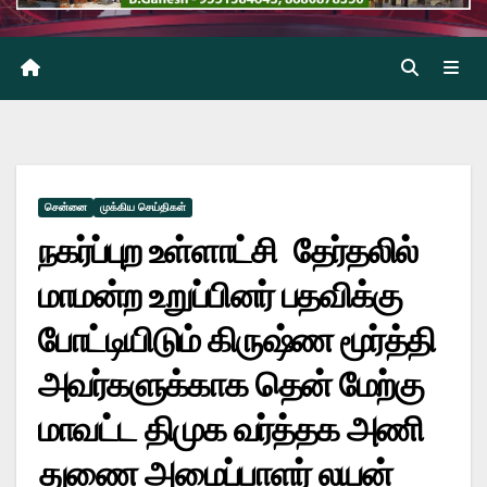
சென்னை
முக்கிய செய்திகள்
நகர்ப்புற உள்ளாட்சி தேர்தலில்
மாமன்ற உறுப்பினர் பதவிக்கு
போட்டியிடும் கிருஷ்ண மூர்த்தி
அவர்களுக்காக தென் மேற்கு
மாவட்ட திமுக வர்த்தக அணி
துணை அமைப்பாளர் லயன்