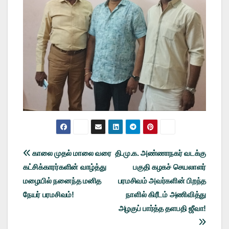
Post
காலை முதல் மாலை வரை
தி.மு.க. அண்ணாநகர் வடக்கு
கட்சிக்காரர்களின் வாழ்த்து
பகுதி கழகச் செயலாளர்
navigation
மழையில் நனைந்த மனித
பரமசிவம் அவர்களின் பிறந்த
நேயர் பரமசிவம்!
நாளில் கிரீடம் அணிவித்து
அழகுப் பார்த்த தளபதி ஜீவா!