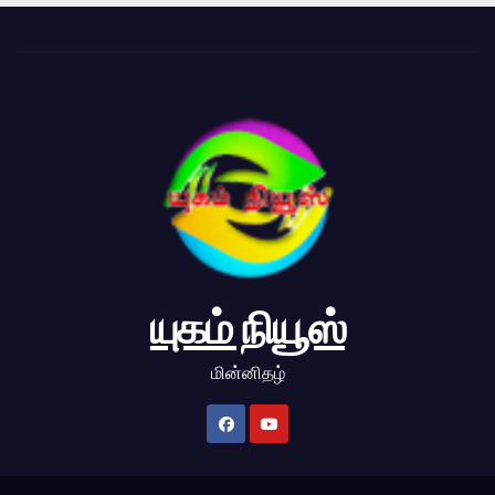
யுகம் நியூஸ்
மின்னிதழ்