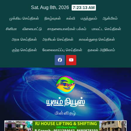
Skip
Sat. Aug 8th, 2026
7:23:13 AM
to
முக்கிய செய்திகள்
நிகழ்வுகள்
கல்வி
மருத்துவம்
ஆன்மீகம்
content
சினிமா
விளையாட்டு
சாதனையாளர்கள் பக்கம்
மாவட்ட செய்திகள்
அரசு செய்திகள்
அரசியல் செய்திகள்
காவல்துறை செய்திகள்
குற்ற செய்திகள்
வேலைவாய்ப்பு செய்திகள்
தகவல் அறிவோம்
யுகம் நியூஸ்
மின்னிதழ்