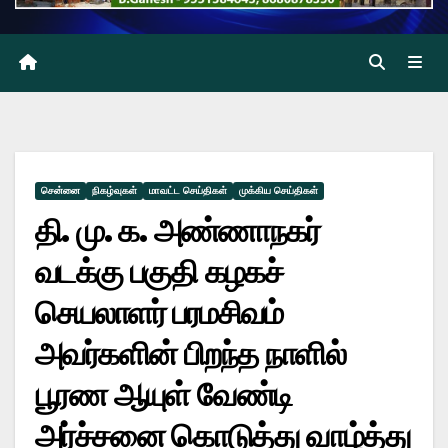
சென்னை
நிகழ்வுகள்
மாவட்ட செய்திகள்
முக்கிய செய்திகள்
தி. மு. க. அண்ணாநகர்
வடக்கு பகுதி கழகச்
செயலாளர் பரமசிவம்
அவர்களின் பிறந்த நாளில்
பூரண ஆயுள் வேண்டி
அர்ச்சனை கொடுத்து வாழ்த்து