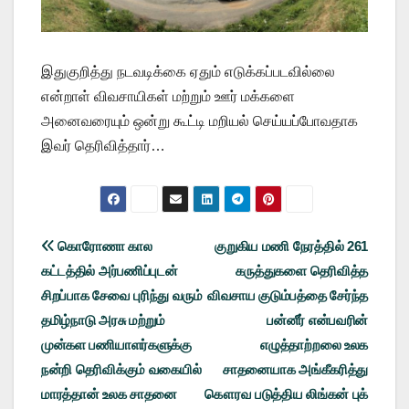
இதுகுறித்து நடவடிக்கை ஏதும் எடுக்கப்படவில்லை
என்றாள் விவசாயிகள் மற்றும் ஊர் மக்களை
அனைவரையும் ஒன்று கூட்டி மறியல் செய்யப்போவதாக
இவர் தெரிவித்தார்…
Post
கொரோணா கால
குறுகிய மணி நேரத்தில் 261
கட்டத்தில் அர்பணிப்புடன்
கருத்துகளை தெரிவித்த
navigation
சிறப்பாக சேவை புரிந்து வரும்
விவசாய குடும்பத்தை சேர்ந்த
தமிழ்நாடு அரசு மற்றும்
பன்னீர் என்பவரின்
முன்கள பணியாளர்களுக்கு
எழுத்தாற்றலை உலக
நன்றி தெரிவிக்கும் வகையில்
சாதனையாக அங்கீகரித்து
மாரத்தான் உலக சாதனை
கௌரவ படுத்திய லிங்கன் புக்