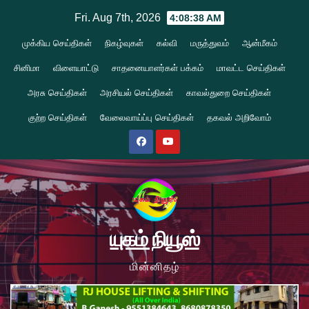
Skip
Fri. Aug 7th, 2026
4:08:39 AM
to
முக்கிய செய்திகள்
நிகழ்வுகள்
கல்வி
மருத்துவம்
ஆன்மீகம்
content
சினிமா
விளையாட்டு
சாதனையாளர்கள் பக்கம்
மாவட்ட செய்திகள்
அரசு செய்திகள்
அரசியல் செய்திகள்
காவல்துறை செய்திகள்
குற்ற செய்திகள்
வேலைவாய்ப்பு செய்திகள்
தகவல் அறிவோம்
யுகம் நியூஸ்
மின்னிதழ்