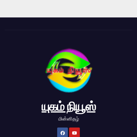
யுகம் நியூஸ்
மின்னிதழ்