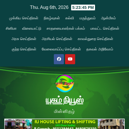
Skip
Thu. Aug 6th, 2026
5:23:46 PM
to
முக்கிய செய்திகள்
நிகழ்வுகள்
கல்வி
மருத்துவம்
ஆன்மீகம்
content
சினிமா
விளையாட்டு
சாதனையாளர்கள் பக்கம்
மாவட்ட செய்திகள்
அரசு செய்திகள்
அரசியல் செய்திகள்
காவல்துறை செய்திகள்
குற்ற செய்திகள்
வேலைவாய்ப்பு செய்திகள்
தகவல் அறிவோம்
யுகம் நியூஸ்
மின்னிதழ்