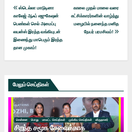
Post
ஸ்டெல்லா மாடுடினா
காலை முதல் மாலை வரை
காலேஜ் ஆஃப் எஜுகேஷன்
கட்சிக்காரர்களின் வாழ்த்து
navigation
பெண்கள் செல் அமைப்பு
மழையில் நனைந்த மனித
லயன்ஸ் இரத்த வங்கியுடன்
நேயர் பரமசிவம்!
இணைந்து மாபெரும் இரத்த
தான முகாம்!
மேலும் செய்திகள்
சென்னை
பொது
மாவட்ட செய்திகள்
முக்கிய செய்திகள்
விருதாளர்
சிறந்த சமூக சேவைக்காக