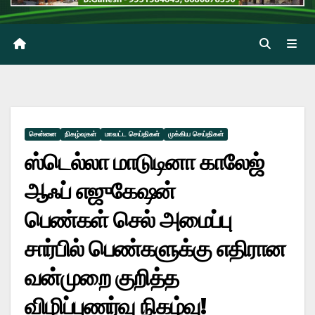
சென்னை
நிகழ்வுகள்
மாவட்ட செய்திகள்
முக்கிய செய்திகள்
ஸ்டெல்லா மாடுடினா காலேஜ்
ஆஃப் எஜுகேஷன்
பெண்கள் செல் அமைப்பு
சார்பில் பெண்களுக்கு எதிரான
வன்முறை குறித்த
விழிப்புணர்வு நிகழ்வு!