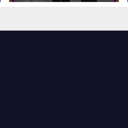
கணேஷ்!!