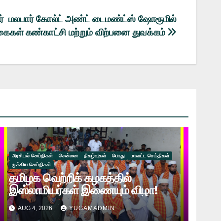
கர் மலபார் கோல்ட் அண்ட் டைமண்ட்ஸ் ஷோரூமில்
ைகள் கண்காட்சி மற்றும் விற்பனை துவக்கம்
அரசியல் செய்திகள்
சென்னை
நிகழ்வுகள்
பொது
மாவட்ட செய்திகள்
முக்கிய செய்திகள்
தமிழக வெற்றிக் கழகத்தில்
இஸ்லாமியர்கள் இணையும் விழா!
AUG 4, 2026
YUGAMADMIN