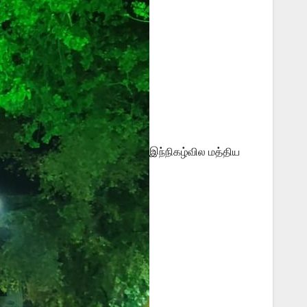
இந்நிகழ்வில மத்திய