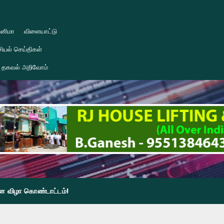
ினிமா
விளையாட்டு
ியல் செய்திகள்
தகவல் அறிவோம்
தின விழா கொண்டாட்டம்!