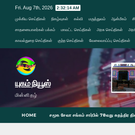
Skip
Fri. Aug 7th, 2026
2:32:16 AM
to
முக்கிய செய்திகள்
நிகழ்வுகள்
கல்வி
மருத்துவம்
ஆன்மீகம்
ச
content
சாதனையாளர்கள் பக்கம்
மாவட்ட செய்திகள்
அரசு செய்திகள்
அரச
காவல்துறை செய்திகள்
குற்ற செய்திகள்
வேலைவாய்ப்பு செய்திகள்
யுகம் நியூஸ்
மின்னிதழ்
HOME
சமூக சேவா சங்கம் சார்பில் 78வது சுதந்திர 