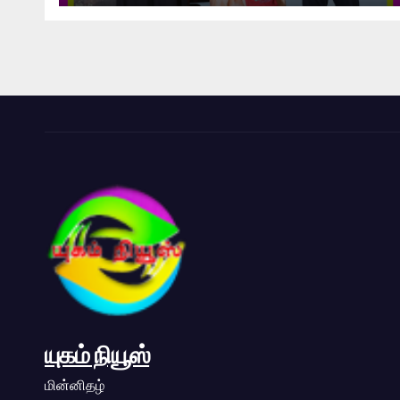
யுகம் நியூஸ்
மின்னிதழ்