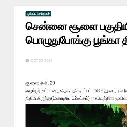
முக்கிய செய்திகள்
சென்னை சூளை பகுதியில்
பொழுதுபோக்கு பூங்கா தி
OCT 20, 2020
சூளை: அக், 20
எழும்பூர் சட்டமன்ற தொகுதிக்குட்பட்ட 58 வது வார்டில் 
நிதியிலிருந்து(1கோடியே 12லட்சம்) ராகவேந்திரா மூலிக