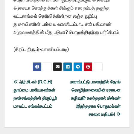
அசையா சொத்துக்கள் சிக்கும் என நம்பத் தகுந்த
வட்டாரங்கள் தெரிவிக்கின்றன லஞ்ச ஒழிப்பு
துறையினரின் பார்வை வாணியம்பாடி சார் பதிவாளர்
அலுவலகத்தின் மீது படுமா? பொறுத்திருந்து பார்ப்போம்
(சிறப்பு நிருபர்-வாணியம்பாடி)
Post
ஆர்.சி.எச் (R.C.H)
மாராப்பட்டு பாலாற்றில் தோல்
தூய்மை பணியாளர்கள்
தொழிற்சாலையின் ரசாயன
navigation
நலச்சங்கத்தின் திருப்பூர்
கழிவுநீர் கலந்ததால் மீன்கள்
மாவட்ட சங்கக்கூட்டம்
இறந்ததாக பொதுமக்கள்
சாலை மறியல்!