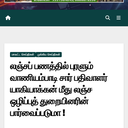
மாவட்ட செய்திகள்
முக்கிய செய்திகள்
லஞ்சப் பணத்தில் புரளும்
வாணியம்பாடி சார் பதிவாளர்
யாகியாக்கன் மீது லஞ்ச
ஒழிப்புத் துறையினரின்
பார்வைப்படுமா !