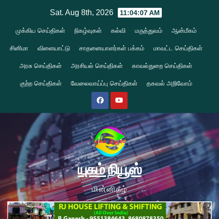
Skip
Sat. Aug 8th, 2026
11:04:08 AM
to
முக்கிய செய்திகள்
நிகழ்வுகள்
கல்வி
மருத்துவம்
ஆன்மீகம்
content
சினிமா
விளையாட்டு
சாதனையாளர்கள் பக்கம்
மாவட்ட செய்திகள்
அரசு செய்திகள்
அரசியல் செய்திகள்
காவல்துறை செய்திகள்
குற்ற செய்திகள்
வேலைவாய்ப்பு செய்திகள்
தகவல் அறிவோம்
யுகம் நியூஸ்
மின்னிதழ்