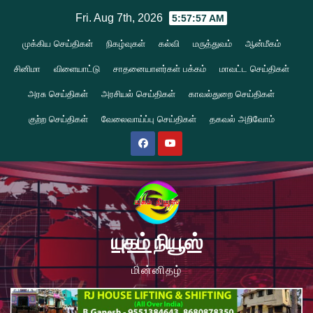
Skip
Fri. Aug 7th, 2026
5:57:58 AM
to
முக்கிய செய்திகள்
நிகழ்வுகள்
கல்வி
மருத்துவம்
ஆன்மீகம்
content
சினிமா
விளையாட்டு
சாதனையாளர்கள் பக்கம்
மாவட்ட செய்திகள்
அரசு செய்திகள்
அரசியல் செய்திகள்
காவல்துறை செய்திகள்
குற்ற செய்திகள்
வேலைவாய்ப்பு செய்திகள்
தகவல் அறிவோம்
யுகம் நியூஸ்
மின்னிதழ்