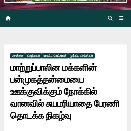
சென்னை
நிகழ்வுகள்
மாவட்ட செய்திகள்
முக்கிய செய்திகள்
மாற்றுப்பாலின மக்களின்
பன்முகத்தன்மையை
ஊக்குவிக்கும் நோக்கில்
வானவில் சுயமரியாதை பேரணி
தொடக்க நிகழ்வு