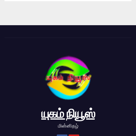
யுகம் நியூஸ்
மின்னிதழ்