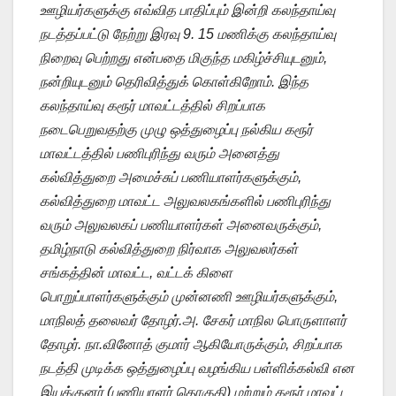
ஊழியர்களுக்கு எவ்வித பாதிப்பும் இன்றி கலந்தாய்வு
நடத்தப்பட்டு நேற்று இரவு 9. 15 மணிக்கு கலந்தாய்வு
நிறைவு பெற்றது என்பதை மிகுந்த மகிழ்ச்சியுடனும்,
நன்றியுடனும் தெரிவித்துக் கொள்கிறோம். இந்த
கலந்தாய்வு கரூர் மாவட்டத்தில் சிறப்பாக
நடைபெறுவதற்கு முழு ஒத்துழைப்பு நல்கிய கரூர்
மாவட்டத்தில் பணிபுரிந்து வரும் அனைத்து
கல்வித்துறை அமைச்சுப் பணியாளர்களுக்கும்,
கல்வித்துறை மாவட்ட அலுவலகங்களில் பணிபுரிந்து
வரும் அலுவலகப் பணியாளர்கள் அனைவருக்கும்,
தமிழ்நாடு கல்வித்துறை நிர்வாக அலுவலர்கள்
சங்கத்தின் மாவட்ட, வட்டக் கிளை
பொறுப்பாளர்களுக்கும் முன்னணி ஊழியர்களுக்கும்,
மாநிலத் தலைவர் தோழர்.அ. சேகர் மாநில பொருளாளர்
தோழர். நா.வினோத் குமார் ஆகியோருக்கும், சிறப்பாக
நடத்தி முடிக்க ஒத்துழைப்பு வழங்கிய பள்ளிக்கல்வி என
இயக்குனர் (பணியாளர் தொகுதி) மற்றும் கரூர் மாவட்ட