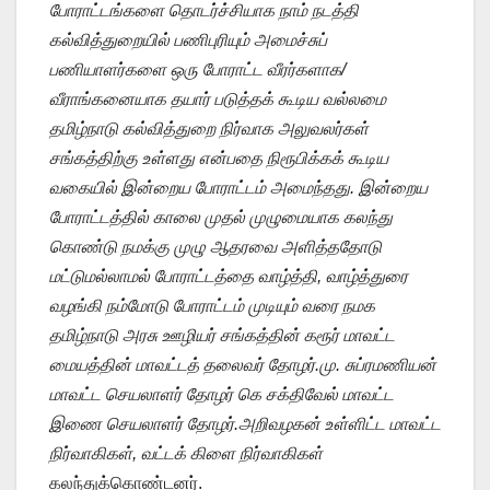
போராட்டங்களை தொடர்ச்சியாக நாம் நடத்தி
கல்வித்துறையில் பணிபுரியும் அமைச்சுப்
பணியாளர்களை ஒரு போராட்ட வீரர்களாக/
வீராங்கனையாக தயார் படுத்தக் கூடிய வல்லமை
தமிழ்நாடு கல்வித்துறை நிர்வாக அலுவலர்கள்
சங்கத்திற்கு உள்ளது என்பதை நிரூபிக்கக் கூடிய
வகையில் இன்றைய போராட்டம் அமைந்தது.
இன்றைய
போராட்டத்தில் காலை முதல் முழுமையாக கலந்து
கொண்டு நமக்கு முழு ஆதரவை அளித்ததோடு
மட்டுமல்லாமல் போராட்டத்தை வாழ்த்தி, வாழ்த்துரை
வழங்கி நம்மோடு போராட்டம் முடியும் வரை நமக
தமிழ்நாடு அரசு ஊழியர் சங்கத்தின் கரூர் மாவட்ட
மையத்தின் மாவட்டத் தலைவர் தோழர்.மு. சுப்ரமணியன்
மாவட்ட செயலாளர் தோழர் கெ சக்திவேல் மாவட்ட
இணை செயலாளர் தோழர்.
அறிவழகன் உள்ளிட்ட மாவட்ட
நிர்வாகிகள், வட்டக் கிளை நிர்வாகிகள்
கலந்துக்கொண்டனர்.