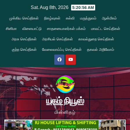
Skip
Sat. Aug 8th, 2026
5:20:57 AM
to
முக்கிய செய்திகள்
நிகழ்வுகள்
கல்வி
மருத்துவம்
ஆன்மீகம்
content
சினிமா
விளையாட்டு
சாதனையாளர்கள் பக்கம்
மாவட்ட செய்திகள்
அரசு செய்திகள்
அரசியல் செய்திகள்
காவல்துறை செய்திகள்
குற்ற செய்திகள்
வேலைவாய்ப்பு செய்திகள்
தகவல் அறிவோம்
யுகம் நியூஸ்
மின்னிதழ்