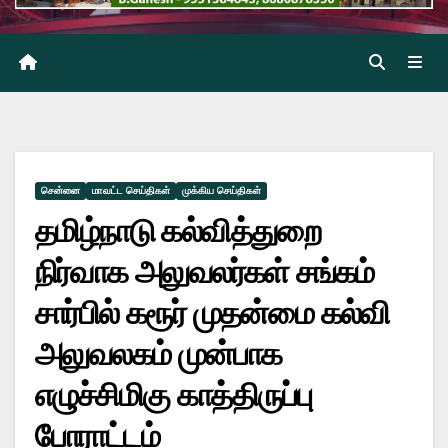
சென்னை
மாவட்ட செய்திகள்
முக்கிய செய்திகள்
தமிழ்நாடு கல்வித்துறை
நிர்வாக அலுவலர்கள் சங்கம்
சார்பில் கரூர் முதன்மை கல்வி
அலுவலகம் முன்பாக
எழுச்சிமிகு காத்திருப்பு
போராட்டம்