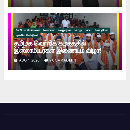
கௌரவிக்கப்பட்ட நேத்ர ஸ்ரீ டாக்டர்
கணேஷ்!!
அரசியல் செய்திகள்
சென்னை
நிகழ்வுகள்
பொது
மாவட்ட செய்திகள்
முக்கிய செய்திகள்
தமிழக வெற்றிக் கழகத்தில்
இஸ்லாமியர்கள் இணையும் விழா!
AUG 4, 2026
YUGAMADMIN