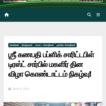
சென்னை
நிகழ்வுகள்
மாவட்ட செய்திகள்
முக்கிய செய்திகள்
ஶ்ரீ கணபதி பப்ளிக் சாரிட்டபிள்
டிரஸ்ட் சார்பில் மகளிர் தின
விழா கொண்டாட்டம் நிகழ்வு!
MAR 9, 2023