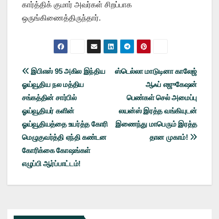
கார்த்திக் குமார் அவர்கள் சிறப்பாக
ஒருங்கிணைத்திருந்தார்.
Post
இபிஎஸ் 95 அகில இந்திய
ஸ்டெல்லா மாடுடினா காலேஜ்
ஓய்வூதிய நல மத்திய
ஆஃப் எஜுகேஷன்
navigation
சங்கத்தின் சார்பில்
பெண்கள் செல் அமைப்பு
ஓய்வூதியர் களின்
லயன்ஸ் இரத்த வங்கியுடன்
ஓய்வூதியத்தை உயர்த்த கோரி
இணைந்து மாபெரும் இரத்த
மெழுகுவர்த்தி ஏந்தி கண்டன
தான முகாம்!
கோரிக்கை கோஷங்கள்
எழுப்பி ஆர்ப்பாட்டம்!