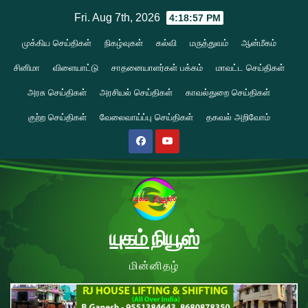
Skip
Fri. Aug 7th, 2026
4:18:58 PM
to
முக்கிய செய்திகள்
நிகழ்வுகள்
கல்வி
மருத்துவம்
ஆன்மீகம்
content
சினிமா
விளையாட்டு
சாதனையாளர்கள் பக்கம்
மாவட்ட செய்திகள்
அரசு செய்திகள்
அரசியல் செய்திகள்
காவல்துறை செய்திகள்
குற்ற செய்திகள்
வேலைவாய்ப்பு செய்திகள்
தகவல் அறிவோம்
யுகம் நியூஸ்
மின்னிதழ்