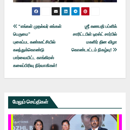
Post
“எங்கள் முதல்வர் எங்கள்
ஶ்ரீ கணபதி பப்ளிக்
பெருமை”
சாரிட்டபிள் டிரஸ்ட் சார்பில்
navigation
புகைப்பட கண்காட்சியில்
மகளிர் தின விழா
கலந்துக்கொண்டு
கொண்டாட்டம் நிகழ்வு!
பார்வையிட்ட காங்கிரஸ்
கலைப்பிரிவு நிர்வாகிகள்!
மேலும் செய்திகள்