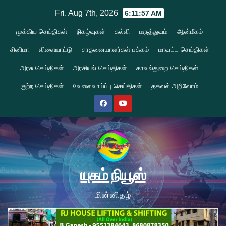
Skip
Fri. Aug 7th, 2026
6:11:57 AM
to
முக்கிய செய்திகள்
நிகழ்வுகள்
கல்வி
மருத்துவம்
ஆன்மீகம்
content
சினிமா
விளையாட்டு
சாதனையாளர்கள் பக்கம்
மாவட்ட செய்திகள்
அரசு செய்திகள்
அரசியல் செய்திகள்
காவல்துறை செய்திகள்
குற்ற செய்திகள்
வேலைவாய்ப்பு செய்திகள்
தகவல் அறிவோம்
யுகம் நியூஸ்
மின்னிதழ்