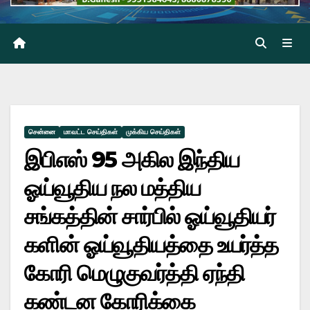
சென்னை
மாவட்ட செய்திகள்
முக்கிய செய்திகள்
இபிஎஸ் 95 அகில இந்திய
ஓய்வூதிய நல மத்திய
சங்கத்தின் சார்பில் ஓய்வூதியர்
களின் ஓய்வூதியத்தை உயர்த்த
கோரி மெழுகுவர்த்தி ஏந்தி
கண்டன கோரிக்கை