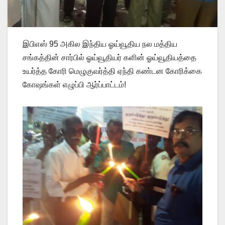
இபிஎஸ் 95 அகில இந்திய ஓய்வூதிய நல மத்திய
சங்கத்தின் சார்பில் ஓய்வூதியர் களின் ஓய்வூதியத்தை
உயர்த்த கோரி மெழுகுவர்த்தி ஏந்தி கண்டன கோரிக்கை
கோஷங்கள் எழுப்பி ஆர்ப்பாட்டம்!