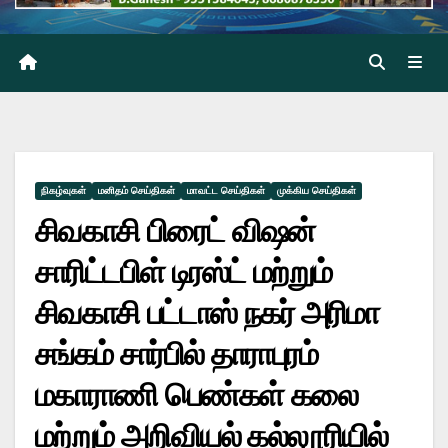
நிகழ்வுகள்
மனிதம் செய்திகள்
மாவட்ட செய்திகள்
முக்கிய செய்திகள்
சிவகாசி பிரைட் விஷன்
சாரிட்டபிள் டிரஸ்ட் மற்றும்
சிவகாசி பட்டாஸ் நகர் அரிமா
சங்கம் சார்பில் தாராபுரம்
மகாராணி பெண்கள் கலை
மற்றும் அறிவியல் கல்லூரியில்