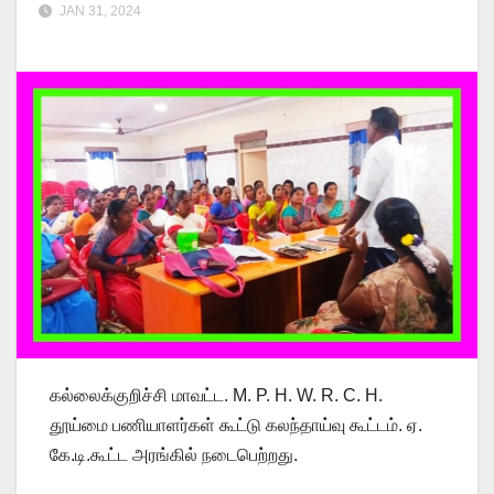
JAN 31, 2024
கல்லைக்குறிச்சி மாவட்ட. M. P. H. W. R. C. H.
தூய்மை பணியாளர்கள் கூட்டு கலந்தாய்வு கூட்டம். ஏ.
கே.டி.கூட்ட அரங்கில் நடைபெற்றது.