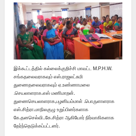
இக்கூட்டத்தில் கல்லைக்குறிச்சி மாவட்ட M.P.H.W.
சங்கதலைவராகவும் எஸ்.ராஜலட்சுமி
துணைதலைவராகவும் ஏ.உண்ணாமலை
.செயலாளராக.எஸ் மணிமாறன்.
துணைசெயலாளராக,பழனியம்மாள் .பொருளாளராக
எஸ்.சித்ரா.மாநிலகுழு உறுப்பினர்களாக
கே.தனசெல்வி..கே.சித்ரா ஆகியோர் நிர்வாகிகளாக
தேர்ந்தெடுக்கப்பட்டனர்.