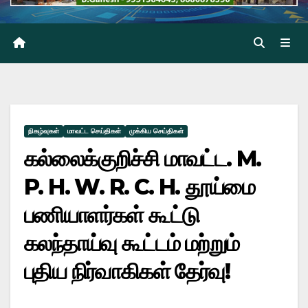
நிகழ்வுகள்
மாவட்ட செய்திகள்
முக்கிய செய்திகள்
கல்லைக்குறிச்சி மாவட்ட. M.
P. H. W. R. C. H. தூய்மை
பணியாளர்கள் கூட்டு
கலந்தாய்வு கூட்டம் மற்றும்
புதிய நிர்வாகிகள் தேர்வு!