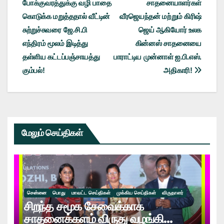
போக்குவரத்துக்கு வழி பாதை
சாதனையாளர்கள்
navigation
கொடுக்க மறுத்ததால் வீட்டின்
வீரஜெயந்தன் மற்றும் கிரிஷ்
சுற்றுச்சுவரை ஜே.சி.பி
ஜெய் ஆகியோர் உலக
எந்திரம் மூலம் இடித்து
கின்னஸ் சாதனையை
தள்ளிய கட்டப்பஞ்சாயத்து
பாராட்டிய முன்னாள் ஐ.பி.எஸ்.
கும்பல்!
அதிகாரி!
மேலும் செய்திகள்
சென்னை
பொது
மாவட்ட செய்திகள்
முக்கிய செய்திகள்
விருதாளர்
சிறந்த சமூக சேவைக்காக
சாதனைக்களம் விருது வழங்கி