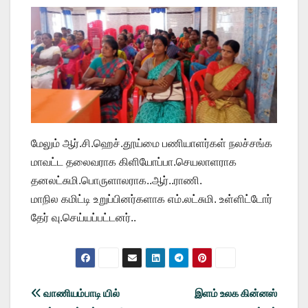
மேலும் ஆர்.சி.ஹெச்.தூய்மை பணியாளர்கள் நலச்சங்க
மாவட்ட தலைவராக கிளியோப்பா.செயலாளராக
தனலட்சுமி.பொருளாலராக..ஆர்..ராணி.
மாநில கமிட்டி உறுப்பினர்களாக எம்.லட்சுமி. உள்ளிட்டோர்
தேர் வு.செய்யப்பட்டனர்..
Post
வாணியம்பாடி யில்
இளம் உலக கின்னஸ்