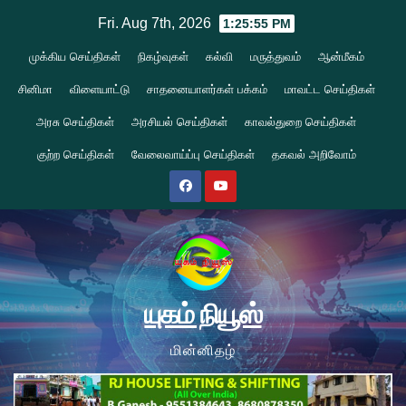
Skip
Fri. Aug 7th, 2026
1:25:56 PM
to
முக்கிய செய்திகள்
நிகழ்வுகள்
கல்வி
மருத்துவம்
ஆன்மீகம்
content
சினிமா
விளையாட்டு
சாதனையாளர்கள் பக்கம்
மாவட்ட செய்திகள்
அரசு செய்திகள்
அரசியல் செய்திகள்
காவல்துறை செய்திகள்
குற்ற செய்திகள்
வேலைவாய்ப்பு செய்திகள்
தகவல் அறிவோம்
யுகம் நியூஸ்
மின்னிதழ்