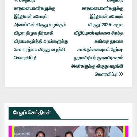
Post
சாதனையாளர்களுக்கு
சாதனையாளர்களுக்கு
navigation
இந்தியன் ஃபோரம்
இந்தியன் ஃபோரம்
அமைப்பின் விருது வழங்கும்
விருது-2025: சமூக
விழா: திமுக நிர்வாகி
விழிப்புணர்வுக்கான சிறந்த
விநாயகமூர்த்தி அவர்களுக்கு
கவிதை நூலாக
சேவா ரத்னா விருது வழங்கி
காகிதக்கனவுகள் தேர்வு-
கௌரவிப்பு!
நூலாசிரியர் ஞானபிரகாசம்
அவர்களுக்கு விருது வழங்கி
கௌரவிப்பு!
மேலும் செய்திகள்