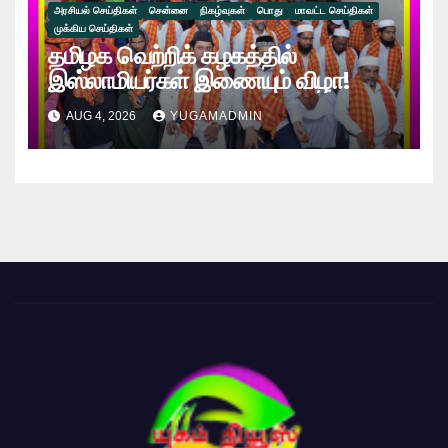
அரசியல் செய்திகள்
சென்னை
நிகழ்வுகள்
பொது
மாவட்ட செய்திகள்
முக்கிய செய்திகள்
தமிழக வெற்றிக் கழகத்தில்
இஸ்லாமியர்கள் இணையும் விழா!
AUG 4, 2026
YUGAMADMIN