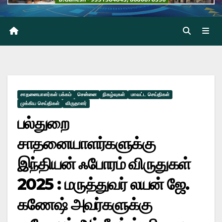
சாதனையாளர்கள் பக்கம்
சென்னை
நிகழ்வுகள்
மாவட்ட செய்திகள்
முக்கிய செய்திகள்
விருதாளர்
பல்துறை
சாதனையாளர்களுக்கு
இந்தியன் ஃபோரம் விருதுகள்
2025 : மருத்துவர் லயன் ஜே.
கணேஷ் அவர்களுக்கு