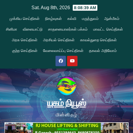
Skip
Sat. Aug 8th, 2026
8:08:39 AM
to
முக்கிய செய்திகள்
நிகழ்வுகள்
கல்வி
மருத்துவம்
ஆன்மீகம்
content
சினிமா
விளையாட்டு
சாதனையாளர்கள் பக்கம்
மாவட்ட செய்திகள்
அரசு செய்திகள்
அரசியல் செய்திகள்
காவல்துறை செய்திகள்
குற்ற செய்திகள்
வேலைவாய்ப்பு செய்திகள்
தகவல் அறிவோம்
யுகம் நியூஸ்
மின்னிதழ்