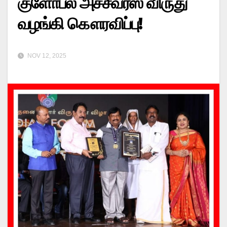
குளோபல் அச்சீவர்ஸ் விருது
வழங்கி கௌரவிப்பு!
NOV 12, 2025