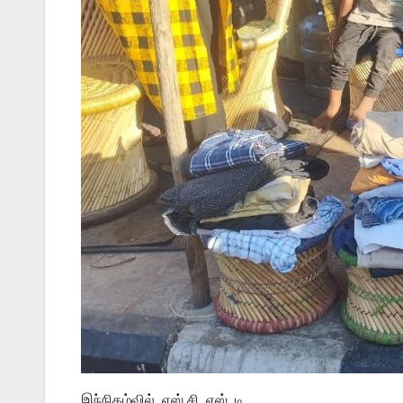
இந்நிகழ்வில் எஸ்.சி. எஸ். டி