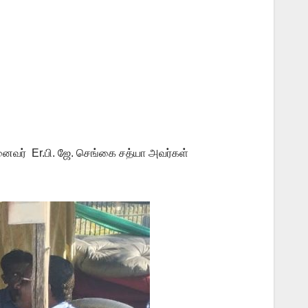
ுனைவர் Er.பி. ஜே. செங்கை சத்யா அவர்கள்