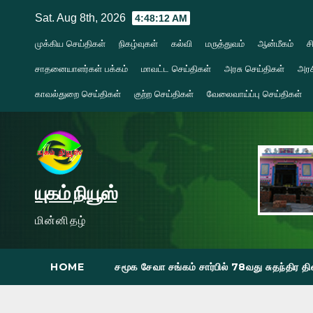
Skip
Sat. Aug 8th, 2026
4:48:14 AM
to
முக்கிய செய்திகள்
நிகழ்வுகள்
கல்வி
மருத்துவம்
ஆன்மீகம்
ச
content
சாதனையாளர்கள் பக்கம்
மாவட்ட செய்திகள்
அரசு செய்திகள்
அரச
காவல்துறை செய்திகள்
குற்ற செய்திகள்
வேலைவாய்ப்பு செய்திகள்
யுகம் நியூஸ்
மின்னிதழ்
HOME
சமூக சேவா சங்கம் சார்பில் 78வது சுதந்திர 