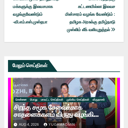
navigation
மக்களுக்கு இலவசமாக
கட்டணமில்லா இலவச
வழங்குவேண்டும்
மின்சாரம் வழங்க வேண்டும் :
-வி.எம்.எஸ்.முஸ்தபா
தமிழக அரசுக்கு தமிழ்நாடு
முஸ்லிம் லீக் வலியுறுத்தல்
மேலும் செய்திகள்
சென்னை
பொது
மாவட்ட செய்திகள்
முக்கிய செய்திகள்
விருதாளர்
சிறந்த சமூக சேவைக்காக
சாதனைக்களம் விருது வழங்கி
கௌரவிக்கப்பட்ட சமூக ஆர்வலர்
AUG 4, 2026
YUGAMADMIN