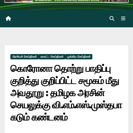
அரசியல் செய்திகள்
மாவட்ட செய்திகள்
முக்கிய செய்திகள்
கொரோனா தொற்று பாதிப்பு
குறித்து குறிப்பிட்ட சமூகம் மீது
அவதூறு : தமிழக அரசின்
செயலுக்கு வி.எம்.எஸ்.முஸ்தபா
கடும் கண்டனம்