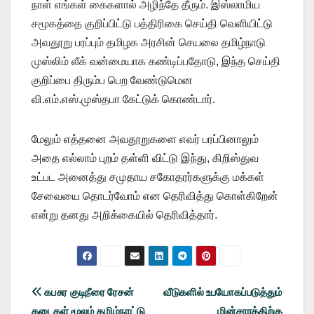
நாள் எங்கள் கைகளால் அழிந்தே தீரும். இஸ்லாமிய
சமூகத்தை குறிப்பிட்டு பத்திரிகை செய்தி வெளியிட்டு
அவதூறு பரப்பும் தமிழக அரசின் செயலை தமிழ்நாடு
முஸ்லிம் லீக் வன்மையாக கண்டிப்பதோடு, இந்த செய்தி
குறிப்பை திரும்ப பெற வேண்டுமென
வி.எம்.எஸ்.முஸ்தபா கேட்டுக் கொண்டார்.
மேலும் எத்தனை அவதூறுகளை எவர் பரப்பினாலும்
அதை எல்லாம் புறம் தள்ளி விட்டு இந்து, கிறிஸ்துவ
உட்பட அனைத்து சமுதாய சகோதரர்களுக்கு மக்கள்
சேவையை தொடர்வோம் என தெரிவித்து கொள்கிறேன்
என்று தனது அறிக்கையில் தெரிவித்தார்.
Post
கபசுர குடிநீரை ரேசன்
வீடுகளில் உபயோகப்படுத்தும்
கடைகள் மூலம் தமிழ்நாட்டு
மின்சாரத்திற்கு