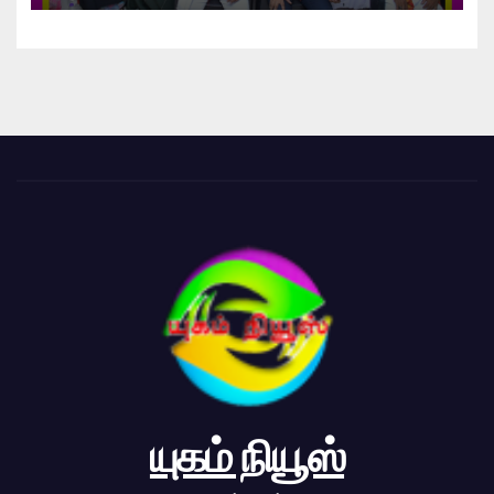
யுகம் நியூஸ்