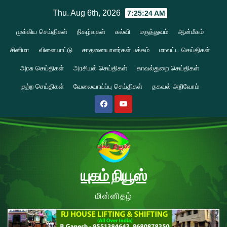
Skip
Thu. Aug 6th, 2026
7:25:25 AM
to
முக்கிய செய்திகள்
நிகழ்வுகள்
கல்வி
மருத்துவம்
ஆன்மீகம்
content
சினிமா
விளையாட்டு
சாதனையாளர்கள் பக்கம்
மாவட்ட செய்திகள்
அரசு செய்திகள்
அரசியல் செய்திகள்
காவல்துறை செய்திகள்
குற்ற செய்திகள்
வேலைவாய்ப்பு செய்திகள்
தகவல் அறிவோம்
யுகம் நியூஸ்
மின்னிதழ்