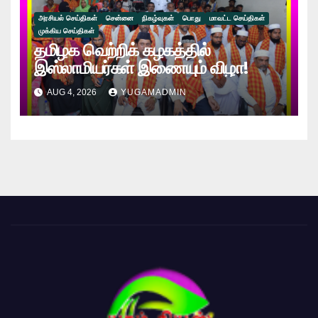
அரசியல் செய்திகள்
சென்னை
நிகழ்வுகள்
பொது
மாவட்ட செய்திகள்
முக்கிய செய்திகள்
தமிழக வெற்றிக் கழகத்தில்
இஸ்லாமியர்கள் இணையும் விழா!
AUG 4, 2026
YUGAMADMIN