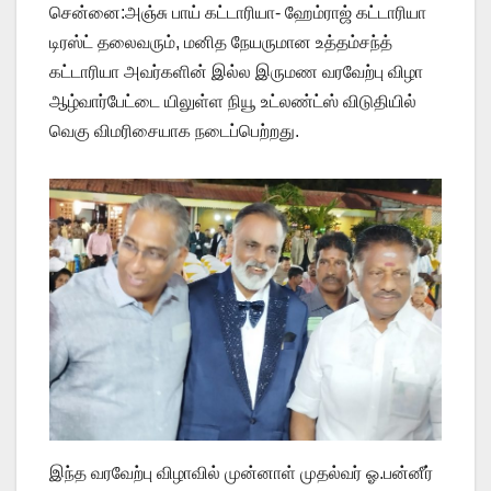
சென்னை:அஞ்சு பாய் கட்டாரியா- ஹேம்ராஜ் கட்டாரியா
டிரஸ்ட் தலைவரும், மனித நேயருமான உத்தம்சந்த்
கட்டாரியா அவர்களின் இல்ல இருமண வரவேற்பு விழா
ஆழ்வார்பேட்டை யிலுள்ள நியூ உட்லண்ட்ஸ் விடுதியில்
வெகு விமரிசையாக நடைப்பெற்றது.
இந்த வரவேற்பு விழாவில் முன்னாள் முதல்வர் ஓ.பன்னீர்