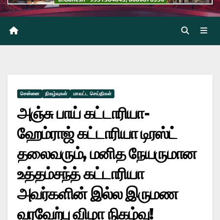
சென்னை
நிகழ்வுகள்
மாவட்ட செய்திகள்
அஞ்சு பாய் கட்டாரியா-
ஹேம்ராஜ் கட்டாரியா டிரஸ்ட்
தலைவரும், மனித நேயருமான
உத்தம்சந்த் கட்டாரியா
அவர்களின் இல்ல இருமண
வரவேற்பு விழா நிகழ்வு!