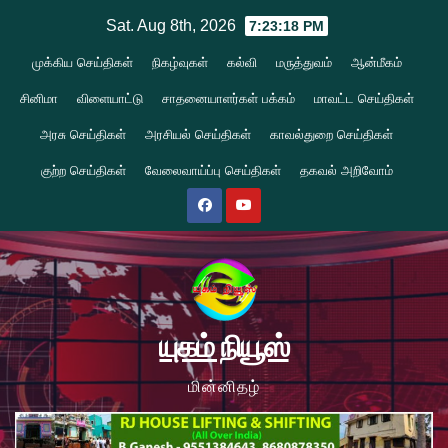
Skip
Sat. Aug 8th, 2026
7:23:19 PM
to
முக்கிய செய்திகள்
நிகழ்வுகள்
கல்வி
மருத்துவம்
ஆன்மீகம்
content
சினிமா
விளையாட்டு
சாதனையாளர்கள் பக்கம்
மாவட்ட செய்திகள்
அரசு செய்திகள்
அரசியல் செய்திகள்
காவல்துறை செய்திகள்
குற்ற செய்திகள்
வேலைவாய்ப்பு செய்திகள்
தகவல் அறிவோம்
யுகம் நியூஸ்
மின்னிதழ்