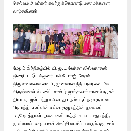
செல்வம் அவர்கள் கலந்துக்கொண்டு மணமக்களை
வாழ்த்தினார்.
மேலும் இந்நிகழ்வில் வி. ஐ. டி வேந்தர் விஸ்வநாதன்,
திரைப்பட இயக்குனர் பாக்கியராஜ், தொல்.
திருமாவளவன் எம். பி, முன்னாள் நீதியரசர் எஸ். கே.
கிருஷ்ணன்,ஸ்டண்ட் மாஸ்டர் ஜாக்குவார் தங்கம்,நடிகர்
தியாகராஜன் மற்றும் அவரது புதல்வரும் நடிகருமான
பிரசாந்த், எவர்வின் கல்வி குழுமத்தின் தலைவர்
புருஷோத்தமன், நடிகைகள் பாத்திமா பாபு, மதுவந்தி,
முன்னாள் ஜெயா டிவி செய்தி வாசிப்பாளரும், குமுதம்