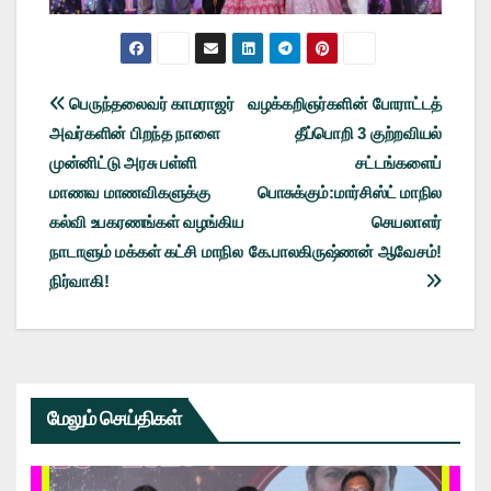
Post
பெருந்தலைவர் காமராஜர்
வழக்கறிஞர்களின் போராட்டத்
அவர்களின் பிறந்த நாளை
தீப்பொறி 3 குற்றவியல்
navigation
முன்னிட்டு அரசு பள்ளி
சட்டங்களைப்
மாணவ மாணவிகளுக்கு
பொசுக்கும்:மார்சிஸ்ட் மாநில
கல்வி உபகரணங்கள் வழங்கிய
செயலாளர்
நாடாளும் மக்கள் கட்சி மாநில
கே.பாலகிருஷ்ணன் ஆவேசம்!
நிர்வாகி!
மேலும் செய்திகள்