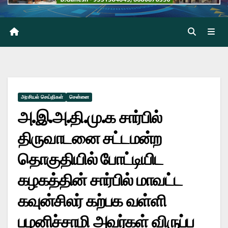
அரசியல் செய்திகள்
சென்னை
அ.இ.அ.தி.மு.க சார்பில்
திருவாடனை சட்டமன்ற
தொகுதியில் போட்டியிட
கழகத்தின் சார்பில் மாவட்ட
கவுன்சிலர் கற்பக வள்ளி
பழனிச்சாமி அவர்கள் விருப்ப