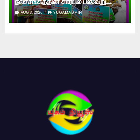
நலச்சங்கத்தின் சார்பில் பல்வேறு
கோரிக்கைகளை வலியுறுத்தி
AUG 3, 2026
YUGAMADMIN
கவனயீர்ப்பு ஆர்ப்பாட்டம்!!