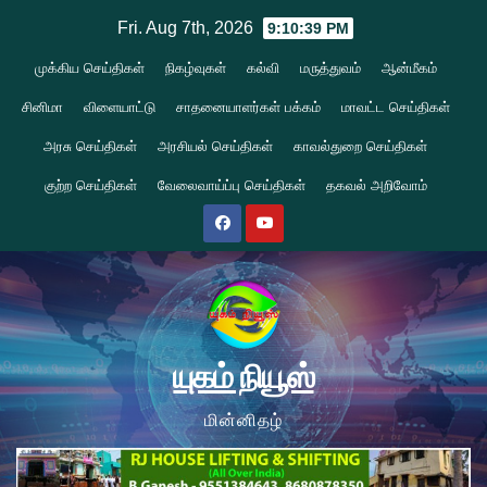
Skip
Fri. Aug 7th, 2026
9:10:40 PM
to
முக்கிய செய்திகள்
நிகழ்வுகள்
கல்வி
மருத்துவம்
ஆன்மீகம்
content
சினிமா
விளையாட்டு
சாதனையாளர்கள் பக்கம்
மாவட்ட செய்திகள்
அரசு செய்திகள்
அரசியல் செய்திகள்
காவல்துறை செய்திகள்
குற்ற செய்திகள்
வேலைவாய்ப்பு செய்திகள்
தகவல் அறிவோம்
யுகம் நியூஸ்
மின்னிதழ்