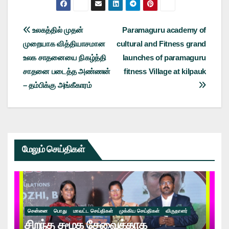
Post
உலகத்தில் முதன்
Paramaguru academy of
முறையாக வித்தியாசமான
cultural and Fitness grand
navigation
உலக சாதனையை நிகழ்த்தி
launches of paramaguru
சாதனை படைத்த அண்ணன்
fitness Village at kilpauk
– தம்பிக்கு அங்கீகாரம்
மேலும் செய்திகள்
சென்னை
பொது
மாவட்ட செய்திகள்
முக்கிய செய்திகள்
விருதாளர்
சிறந்த சமூக சேவைக்காக