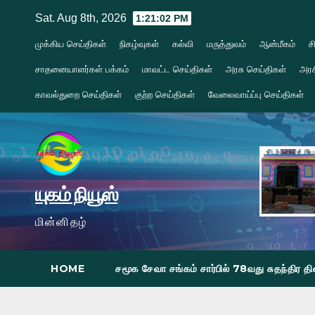
Skip
Sat. Aug 8th, 2026
1:21:04 PM
to
முக்கிய செய்திகள்
நிகழ்வுகள்
கல்வி
மருத்துவம்
ஆன்மீகம்
ச
content
சாதனையாளர்கள் பக்கம்
மாவட்ட செய்திகள்
அரசு செய்திகள்
அரச
காவல்துறை செய்திகள்
குற்ற செய்திகள்
வேலைவாய்ப்பு செய்திகள்
யுகம் நியூஸ்
மின்னிதழ்
HOME
சமூக சேவா சங்கம் சார்பில் 78வது சுதந்திர 