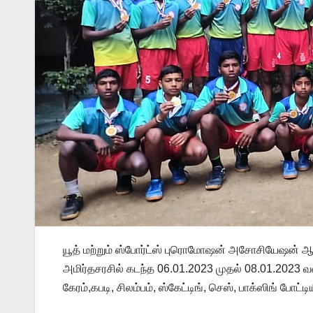
யூத் மற்றும் ஸ்போர்ட்ஸ் புரொமோஷன் அசோசியேஷன் ஆ
அமிர்தசரசில் கடந்த 06.01.2023 முதல் 08.01.2023
கேரம்,கபடி, சிலம்பம், ஸ்கேட்டிங், செஸ், பாக்ஸிங் 