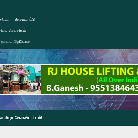
ினிமா
விளையாட்டு
ியல் செய்திகள்
தகவல் அறிவோம்
தின விழா கொண்டாட்டம்!