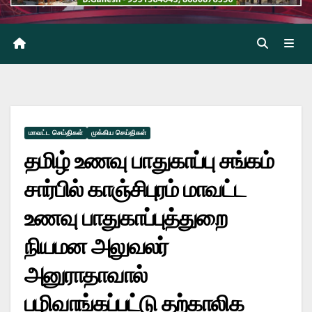
மாவட்ட செய்திகள்
முக்கிய செய்திகள்
தமிழ் உணவு பாதுகாப்பு சங்கம்
சார்பில் காஞ்சிபுரம் மாவட்ட
உணவு பாதுகாப்புத்துறை
நியமன அலுவலர்
அனுராதாவால்
பழிவாங்கப்பட்டு தற்காலிக