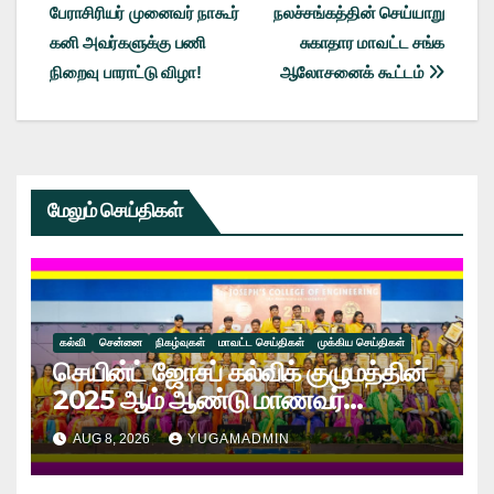
navigation
பேராசிரியர் முனைவர் நாகூர்
நலச்சங்கத்தின் செய்யாறு
கனி அவர்களுக்கு பணி
சுகாதார மாவட்ட சங்க
நிறைவு பாராட்டு விழா!
ஆலோசனைக் கூட்டம்
மேலும் செய்திகள்
கல்வி
சென்னை
நிகழ்வுகள்
மாவட்ட செய்திகள்
முக்கிய செய்திகள்
செயின்ட் ஜோசப் கல்விக் குழுமத்தின்
2025 ஆம் ஆண்டு மாணவர்
பிரிவுகளுக்கான பட்டமளிப்பு விழா:
AUG 8, 2026
YUGAMADMIN
வேலைவாய்ப்பு மற்றும் கல்வியில் புதிய
சாதனை!