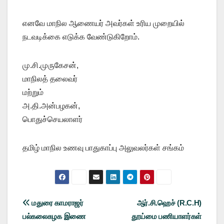
எனவே மாநில ஆணையர் அவர்கள் உரிய முறையில்
நடவடிக்கை எடுக்க வேண்டுகிறோம்.
மு.சி.முருகேசன்,
மாநிலத் தலைவர்
மற்றும்
அ.தி.அன்பழகன்,
பொதுச்செயலாளர்
தமிழ் மாநில உணவு பாதுகாப்பு அலுவலர்கள் சங்கம்
Post
மதுரை காமராஜர்
ஆர்.சி.ஹெச் (R.C.H)
பல்கலைகழக இணை
தூய்மை பணியாளர்கள்