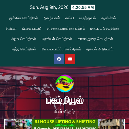
Skip
Sun. Aug 9th, 2026
4:20:56 AM
to
முக்கிய செய்திகள்
நிகழ்வுகள்
கல்வி
மருத்துவம்
ஆன்மீகம்
content
சினிமா
விளையாட்டு
சாதனையாளர்கள் பக்கம்
மாவட்ட செய்திகள்
அரசு செய்திகள்
அரசியல் செய்திகள்
காவல்துறை செய்திகள்
குற்ற செய்திகள்
வேலைவாய்ப்பு செய்திகள்
தகவல் அறிவோம்
யுகம் நியூஸ்
மின்னிதழ்