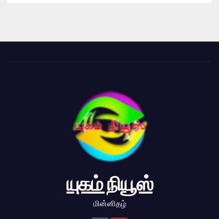
யுகம் நியூஸ்
மின்னிதழ்