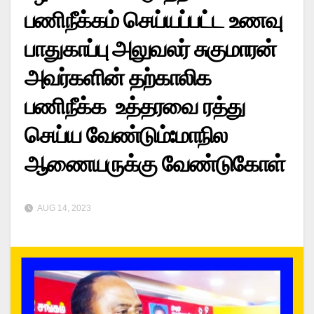
பணிநீக்கம் செய்யப்பட்ட உணவு
பாதுகாப்பு அலுவலர் சுகுமாரன்
அவர்களின் தற்காலிக
பணிநீக்க உத்தரவை ரத்து
செய்ய வேண்டும்:மாநில
ஆணையருக்கு வேண்டுகோள்
AUG 14, 2023