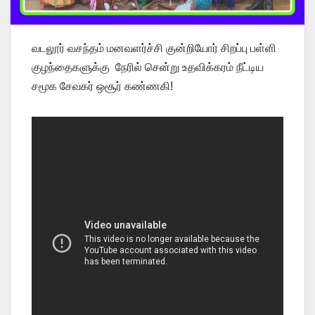
வடலூர் வசந்தம் மனவளர்ச்சி குன்றியோர் சிறப்பு பள்ளி
குழந்தைகளுக்கு நேரில் சென்று உதவிக்கரம் நீட்டிய
சமூக சேவகர் ஒசூர் கண்ணகி!