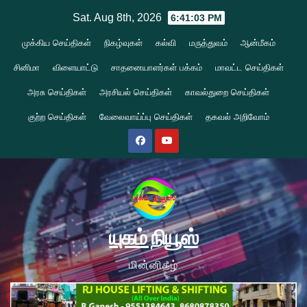
Skip
Sat. Aug 8th, 2026
6:41:04 PM
to
முக்கிய செய்திகள்
நிகழ்வுகள்
கல்வி
மருத்துவம்
ஆன்மீகம்
content
சினிமா
விளையாட்டு
சாதனையாளர்கள் பக்கம்
மாவட்ட செய்திகள்
அரசு செய்திகள்
அரசியல் செய்திகள்
காவல்துறை செய்திகள்
குற்ற செய்திகள்
வேலைவாய்ப்பு செய்திகள்
தகவல் அறிவோம்
யுகம் நியூஸ்
மின்னிதழ்