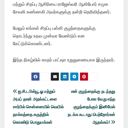
மற்றும் சிறப்பு ஆசிரியை ராஜேஸ்வரி ஆகியோர் சமூக
சேவகி கண்ணகி அவர்களுக்கு நன்றி தெரிவித்தனர்.
மேலும் எங்கள் சிறப்பு பள்ளி குழந்தைகளுக்கு
தொடர்ந்து உதவ முன்வர வேண்டும் என
கேட்டுக்கொண்டனர்.
இந்த நிகழ்வில் காதர் பாட்ஷா உறுதுணையாக இருந்தார்.
Post
ஐ.சி.டபிள்யூ.ஓ மற்றும்
என் குழந்தைக்கு நடந்தது
அபய் தான் அறக்கட்டளை
போல வேறு எந்த
navigation
சார்பில் சென்னையில் வெயில்
குழந்தைக்கும் இனிமேல்
தாக்கத்தை கருத்தில்
நடக்க கூடாது:பெற்றோர்கள்
கொண்டு பொதுமக்கள்
ஆதங்கம்!