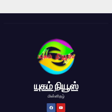
யுகம் நியூஸ்
மின்னிதழ்