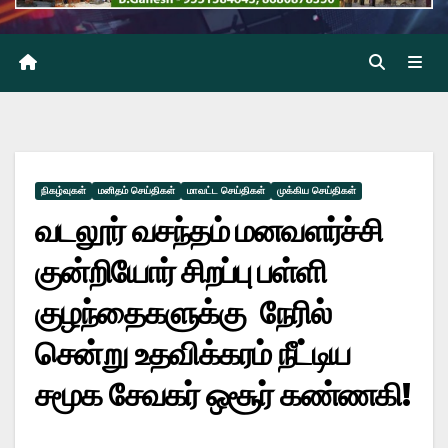
நிகழ்வுகள்
மனிதம் செய்திகள்
மாவட்ட செய்திகள்
முக்கிய செய்திகள்
வடலூர் வசந்தம் மனவளர்ச்சி
குன்றியோர் சிறப்பு பள்ளி
குழந்தைகளுக்கு நேரில்
சென்று உதவிக்கரம் நீட்டிய
சமூக சேவகர் ஒசூர் கண்ணகி!