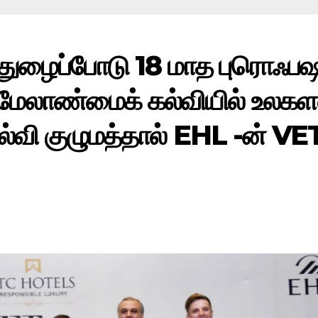
த்துழைப்போடு 18 மாத புரொஃ
 மேலாண்மைக் கல்வியில் உலகளவ
ல்வி குழுமத்தால் EHL -ன் VET