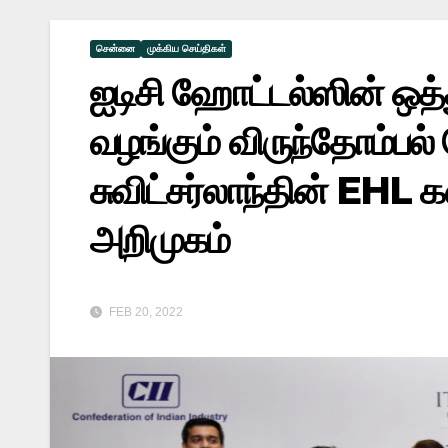
சென்னை
முக்கிய செய்திகள்
ஐடிசி ஹோட்டல்ஸின் ஒ
வழங்கும் விருந்தோம்பல்
சுவிட்சர்லாந்தின் EHL க
அறிமுகம்
FEB 20, 2022