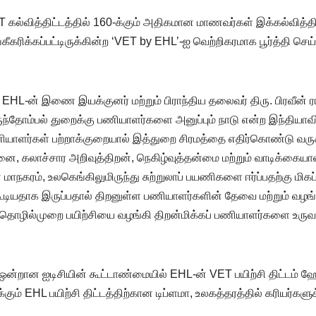
ல்வித்திட்டத்தில் 160-க்கும் அதிகமான மாணவர்கள் இக்கல்வித்திட்ட
ீகரிக்கப்பட்டிருக்கின்ற ‘VET by EHL’-ஐ வெற்றிகரமாக பூர்த்தி செ
 EHL-ன் இணை இயக்குனர் மற்றும் பிராந்திய தலைவர் திரு. பிரவீன் ரா
ருந்தோம்பல் துறைக்கு பணியாளர்களை அனுப்பும் நாடு என்ற இந்தியா
பணியாளர்கள் பற்றாக்குறையால் இத்துறை சிரமத்தை எதிர்கொண்டு வருகிற
னை, கலாச்சார அறிவுத்திறன், நெகிழ்வுத்தன்மை மற்றும் வாடிக்கைய
மாநகரம், உலகெங்கிலுமிருந்து சுற்றுலாப் பயணிகளை ஈர்ப்பதற்கு மி
க்கூடியதாக இருப்பதால் திறனுள்ள பணியாளர்களின் தேவை மற்றும் 
ொழில்முறை பயிற்சியை வழங்கி திறன்மிக்கப் பணியாளர்களை உருவா
 ஒன்றான ஐடிசியின் கூட்டாண்மையில் EHL-ன் VET பயிற்சி திட்டம் 
ருக்கும் EHL பயிற்சி திட்டத்திற்கான டிப்ளமா, உலகத்தரத்தில் கரிய