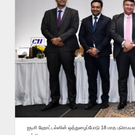
ஐடிசி ஹோட்டல்ஸின் ஒத்துழைப்போடு 18 மாத புரொஃபஷன