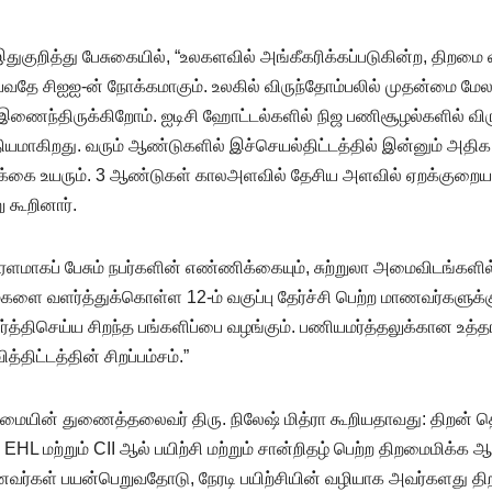
ுறித்து பேசுகையில், “உலகளவில் அங்கீகரிக்கப்படுகின்ற, திறமை வ
செய்வதே சிஐஐ-ன் நோக்கமாகும். உலகில் விருந்தோம்பலில் முதன்
ள் இணைந்திருக்கிறோம். ஐடிசி ஹோட்டல்களில் நிஜ பணிசூழல்களில் வ
ியமாகிறது. வரும் ஆண்டுகளில் இச்செயல்திட்டத்தில் இன்னும் அ
க்கை உயரும். 3 ஆண்டுகள் காலஅளவில் தேசிய அளவில் ஏறக்குறைய 10
 கூறினார்.
 சரளமாகப் பேசும் நபர்களின் எண்ணிக்கையும், சுற்றுலா அமைவிடங்கள
களை வளர்த்துக்கொள்ள 12-ம் வகுப்பு தேர்ச்சி பெற்ற மாணவர்களுக்கு 
பூர்த்திசெய்ய சிறந்த பங்களிப்பை வழங்கும். பணியமர்த்தலுக்கான உ
்திட்டத்தின் சிறப்பம்சம்.”
்மையின் துணைத்தலைவர் திரு. நிலேஷ் மித்ரா கூறியதாவது: திறன் த
 மற்றும் CII ஆல் பயிற்சி மற்றும் சான்றிதழ் பெற்ற திறமைமிக்க ஆச
மாணவர்கள் பயன்பெறுவதோடு, நேரடி பயிற்சியின் வழியாக அவர்களது 