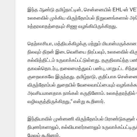
இந்த ஆண்டு தமிழ்நாட்டின், சென்னையில் EHL-ன் VET க
உலகளவில் முக்கிய விருந்தோம்பல் நிறுவனங்களால் அங்க
உத்தரவாதத்தையும் சிஐஐ வழங்கியிருக்கிறது.
தெற்காசியா, மத்தியக்கிழக்கு மற்றும் மியான்மருக்கான
நிலவும் திறன் இடைவெளியை நிரப்பவும், உலகளவில் வி
கல்வித்திட்டம் உருவாக்கப்பட்டுள்ளது. தகுதிவாய்ந்த 
தகவல்தொடர்பு, தலைமைத்துவப் பண்பு, மாறுபட்ட சிந்த
குறைவாகவே இருந்தது. தமிழ்நாடு, குறிப்பாக சென்னை 
விருந்தோம்பல் துறையில் வேலைவாய்ப்பையும் வழங்க
அவசியமானதாக நாங்கள் கருதினோம். உலகத்தரத்தில் த
வழிவகுத்திருக்கிறது,” என்று கூறினார்.
இந்தியாவில் முன்னணி விருந்தோம்பல் பிராண்டுகளுள்
நிபுணர்களாலும், கல்வியாளர்களாலும் உருவாக்கப்பட்டி
மேலும் கூறினார்.