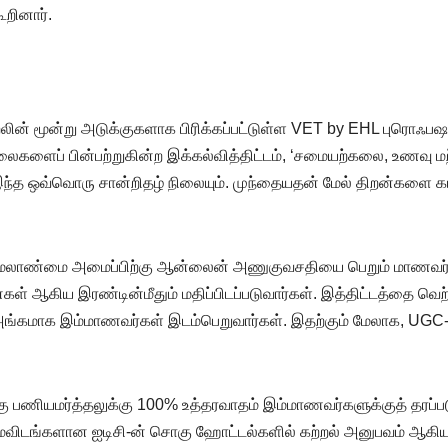
ூறினார்.
லின் மூன்று அடுக்குகளாக பிரிக்கப்பட்டுள்ள VET by EHL புரொஃபஷனல
ளைப் பின்பற்றுகின்ற இக்கல்வித்திட்டம், ‘சமையற்கலை, உணவு மற
 இந்த ஒவ்வொரு சான்றிதழ் நிலையும். முந்தையதன் மேல் திறன்களை க
் மேலாண்மை அமைப்பிற்கு ஆன்லைன் அணுகுவசதியை பெறும் மாணவர்கள்,
ள் ஆகிய இரண்டின்மீதும் மதிப்பிடப்படுவார்கள். இத்திட்டத்தை வெ
க இம்மாணவர்கள் இடம்பெறுவார்கள். இதற்கும் மேலாக, UGC-ஆல் அங்க
கு பணியமர்த்தலுக்கு 100% உத்தரவாதம் இம்மாணவர்களுக்குத் தரப்ப
யமைவிடங்களான ஐடிசி-ன் சொகு ஹோட்டல்களில் கற்றல் அனுபவம் ஆகிய