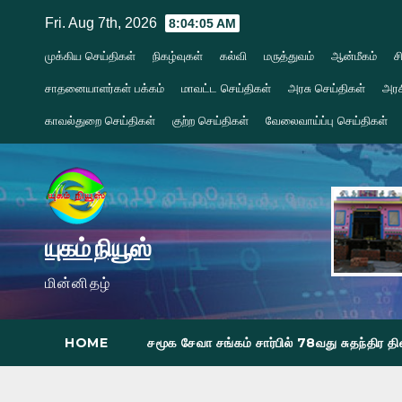
Skip
Fri. Aug 7th, 2026
8:04:07 AM
to
முக்கிய செய்திகள்
நிகழ்வுகள்
கல்வி
மருத்துவம்
ஆன்மீகம்
ச
content
சாதனையாளர்கள் பக்கம்
மாவட்ட செய்திகள்
அரசு செய்திகள்
அரச
காவல்துறை செய்திகள்
குற்ற செய்திகள்
வேலைவாய்ப்பு செய்திகள்
யுகம் நியூஸ்
மின்னிதழ்
HOME
சமூக சேவா சங்கம் சார்பில் 78வது சுதந்திர 