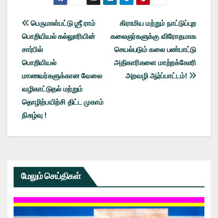
Post
பெருமாள்பட்டு ஶ்ரீ ராம்
கிராமிய மற்றும் நாட்டுப்புற
பொறியியல் கல்லுாரியின்
கலைஞர்களுக்கு விரோதமாக
navigation
சார்பில்
செயல்படும் கலை பண்பாட்டு
பொறியியல்
அதிகாரிகளை மாற்றக்கோரி
மாணவர்களுக்கான வேலை
அறவழி ஆர்ப்பாட்டம்!
வழிகாட்டுதல் மற்றும்
தொழிற்பயிற்சி திட்ட முகாம்
நிகழ்வு !
மேலும் செய்திகள்