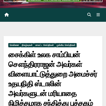
சென்னை
நிகழ்வுகள்
மாவட்ட செய்திகள்
முக்கிய செய்திகள்
சைக்கிள் உலக சாம்பியன்
சௌந்திரராஜன் அவர்கள்
விளையாட்டுத்துறை அமைச்சர்
உதயநிதி ஸ்டாலின்
அவர்களுடன் மரியாதை
நிமித்தமாக சந்தித்து புத்தகம்