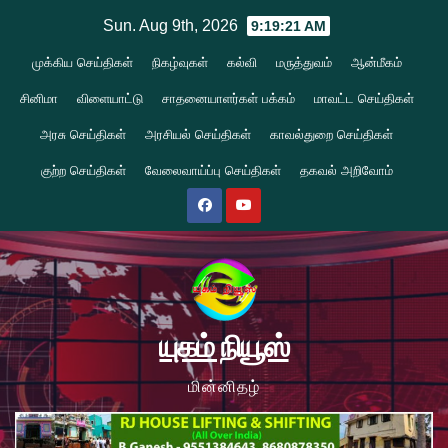
Skip
Sun. Aug 9th, 2026
9:19:22 AM
to
முக்கிய செய்திகள்
நிகழ்வுகள்
கல்வி
மருத்துவம்
ஆன்மீகம்
content
சினிமா
விளையாட்டு
சாதனையாளர்கள் பக்கம்
மாவட்ட செய்திகள்
அரசு செய்திகள்
அரசியல் செய்திகள்
காவல்துறை செய்திகள்
குற்ற செய்திகள்
வேலைவாய்ப்பு செய்திகள்
தகவல் அறிவோம்
யுகம் நியூஸ்
மின்னிதழ்