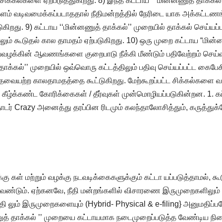
க்கல்களை ஏற்படுத்துகிறது. 8) இந்த கட்டாய ‘‘ மின்னணுத் தாக்கல்’
் வடிவமைக்கப்படாததால் நீதிமன்றத்தில் நேரிடை யாக அக்கட்டணங
றது. 9) கட்டாய ‘‘மின்னணுத் தாக்கல்’’ முறையில் தாக்கல் செய்யப்
கூடுதல் கால தாமதம் ஏற்படுகிறது. 10) ஒரு முறை கட்டாய “மின்னணு
அவ்வழக்கின் ஆவணங்களை குறைபாடு நீக்கி மீண்டும் பதிவேற்றம் செ
 தாக்கல்’’ முறையில் ஒவ்வொரு கட்டத்திலும் பதிவு செய்யப்பட்ட கைப
ள் தேவையற்ற காலதாமதத்தை கூட்டுகிறது. மேற்கூறப்பட்ட சிக்கல்களை
 கீழ்க்கண்ட கோரிக்கைகள் / தீர்வுகள் முன்மொழியப்படுகின்றன. 1. 
டர் Crazy அனைத்து தரப்பின ரிடமும் கலந்தாலோசித்தும், கருத்துக்க
 கள் மற்றும் வழக்கு நடவடிக்கைகளுக்கும் கட்டா யப்படுத்தாமல், கூ
ேண்டும். ஏற்கனவே, நீதி மன்றங்களில் விசாரணை இருமுறைகளிலும் {
 லும் இருமுறைகளையும் (Hybrid- Physical & e-filing} அனுமதிப்பதே
்னணுத் தாக்கல் ’’ முறையை கட்டாயமாக நடைமுறைப்படுத்த வேண்டிய நில