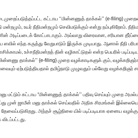
ைமுறைப்படுத்தப்பட்ட கட்டாய ‘‘மின்னணுத் தாக்கல்’’ (e-filing) முற
தி மன்றமும், உயர் நீதிமன்றமும் செவிமடுக்கும் என்று நம்புகிறோம். நீ
ளின் அடிப்படைக் கோட்பாடாகும். அவ்வாறு விரைவான, சரியான தீர்ப்
ில் எந்த கருத்து வேறுபாடும் இருக்க முடியாது. ஆனால் நீதி பரிப
காமல், உச்சநீதிமன்றத் தின் வழிகாட்டுதல் என்ற பெயரில் படிப்படிய
‘மின்னணு தாக்கல்’’ {e-filing} முறை வழக்காடிகளுக் கும், வழக்கறிஞ
வையும் ஏற்படுத்தியதால் தமிழ்நாடு முழுவதும் பல்வேறு வழக்கறிஞ
மனு மட்டும் கட்டாய “மின்னணுத் தாக்கல்’’ பதிவு செய்யும் முறை அமல்
ய்து முன் ஜாமீன் மனு தாக்கல் செய்வதில் அதிக சிரமங்கள் இல்லையெ
ேவைப்படுகிறது. அந்தச் சூழ்நிலை யில் படிப்படியாக ஏனைய வழக்குகள
விடப்பட்டது.