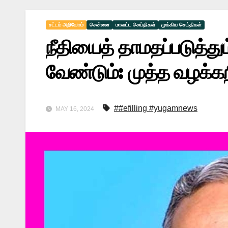
சட்டம் அறிவோம்
சென்னை
மாவட்ட செய்திகள்
முக்கிய செய்திகள்
நீதியைத் தாமதப்படுத்த
வேண்டும்: முத்த வழக்க
##efilling #yugamnews
MAY 16, 2024