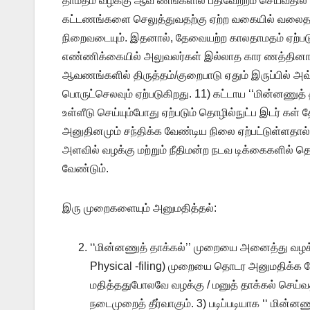
தாமதம் வழக்கு ஆவ ணங்களில் பதிவேற்றம் செய்வதில் சி
கட்டணங்களை செலுத்துவதற்கு ஏற்ற வகையில் வலைதளம
நிறைவடையும். இதனால், தேவையற்ற காலதாமதம் ஏற்படுகி
எண்ணிக்கையில் அலுவலர்கள் இல்லாத கார ணத்தினாலும் 
ஆவணங்களில் திருத்தம்/குறைபாடு ஏதும் இருப்பில் 
பொருட்செலவும் ஏற்படுகிறது. 11) கட்டாய ‘‘மின்னணுத்
உள்ளீடு செய்யும்போது ஏற்படும் தொழில்நுட்ப இடர் க
அனுதினமும் சந்திக்க வேண்டிய நிலை ஏற்பட்டுள்ளதால்
அளவில் வழக்கு மற்றும் நீதிமன்ற நடவ டிக்கைகளில் தொ
வேண்டும்.
இரு முறைகளையும் அனுமதித்தல்:
‘‘மின்னணுத் தாக்கல்’’ முறையை அனைத்து வழக்கு
Physical -filing) முறையை தொடர அனுமதிக்க வ
மதித்ததுபோலவே வழக்கு / மனுத் தாக்கல் செய்வதி
நடைமுறைத் தீர்வாகும். 3) படிப்படியாக ‘‘ மின