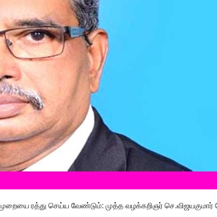
் முறையை ரத்து செய்ய வேண்டும்: முத்த வழக்கறிஞர் செ.விஜயகுமார்