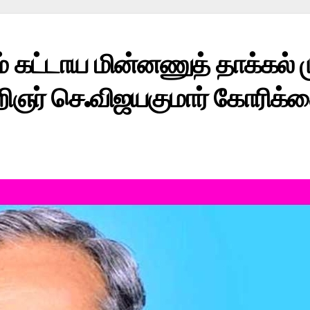
ும் கட்டாய மின்னணுத் தாக்கல
றிஞர் செ.விஜயகுமார் கோரிக்க