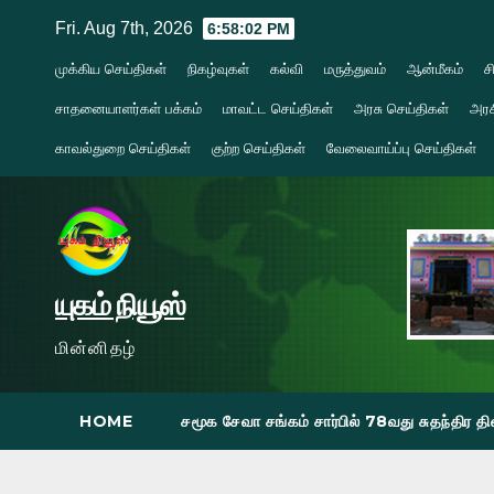
Skip
Fri. Aug 7th, 2026
6:58:03 PM
to
முக்கிய செய்திகள்
நிகழ்வுகள்
கல்வி
மருத்துவம்
ஆன்மீகம்
ச
content
சாதனையாளர்கள் பக்கம்
மாவட்ட செய்திகள்
அரசு செய்திகள்
அரச
காவல்துறை செய்திகள்
குற்ற செய்திகள்
வேலைவாய்ப்பு செய்திகள்
யுகம் நியூஸ்
மின்னிதழ்
HOME
சமூக சேவா சங்கம் சார்பில் 78வது சுதந்திர 