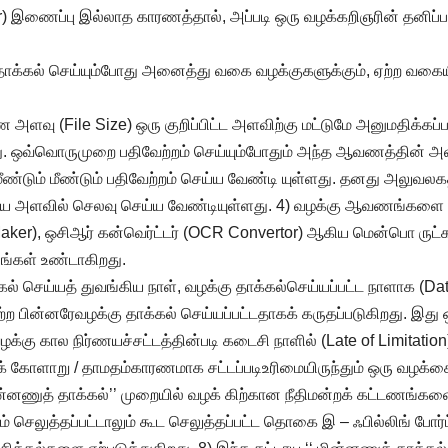
er) இணைப்பு இல்லாத காரணத்தால், அப்படி ஒரு வழக்கறிஞரின் தனிப்ப
கை தாக்கல் செய்யும்போது அனைத்து வகை வழக்குகளுக்கும், ஏற்ற வ
ு (File Size) ஒரு குறிப்பிட்ட அளவிற்கு மட்டுமே அனுமதிக்கப
ிறது. ஒவ்வொருமுறை பதிவேற்றம் செய்யும்போதும் அந்த ஆவணத்தின்
டும் மீண்டும் பதிவேற்றம் செய்ய வேண்டி யுள்ளது. தனது அலுவல
 அளவில் செலவு செய்ய வேண்டியுள்ளது. 4) வழக்கு ஆவணங்களை பதி
Maker), ஒசிஆர் கன்வெர்ட்டர் (OCR Convertor) ஆகிய மென்பொ ருட்க
ங்கள் உண்டாகிறது.
ல் செய்யத் துவங்கிய நாள், வழக்கு தாக்கல்செய்யப்பட்ட நாளாக (Date
ுற்ற பின்னரேவழக்கு தாக்கல் செய்யப்பட்டதாகக் கருதப்படுகிறது.
 வழக்கு கால நிர்ணயச்சட்டத்தின்படி கடைசி நாளில் (Late of Limitati
்பக் கோளாறு / தாமதம்காரணமாக சட்டப்படிஉரிமையிருந்தும் ஒரு வழக்
ின்னணுத் தாக்கல்’’ முறையில் வழக் கிற்கான நீதிமன்றக் கட்டணங்களை
ெலுத்தப்பட்டாலும் கூட செலுத்தப்பட்ட தொகை இ – ஃபில்லிங் போர்ட்டல