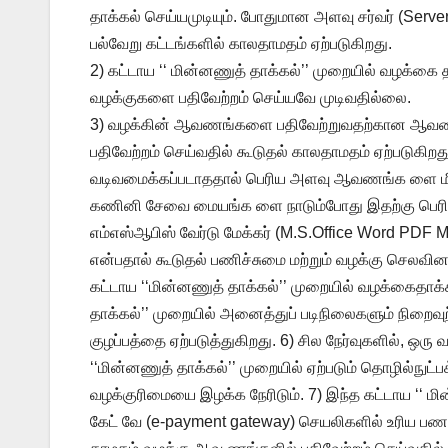
தாக்கல் செய்யமுடியும். போதுமான அளவு சர்வர் (Serv
பல்வேறு கட்டங்களில் காலதாமதம் ஏற்படுகிறது.
2) கட்டாய ‘‘ மின்னணுத் தாக்கல்’’ முறையில் வழக்
வழக்குகளை பதிவேற்றம் செய்யவே முடிவதில்லை.
3) வழக்கின் ஆவணங்களை பதிவேற்றுவதற்கான ஆவண அளவ
பதிவேற்றம் செய்வதில் கூடுதல் காலதாமதம் ஏற்படுக
வடிவமைக்கப்படாததால் பெரிய அளவு ஆவணங்க ளை மீண்
கணினி சேவை மையங்க ளை நாடும்போது இதற்கு பெரிய
எம்எஸ்ஆபிஸ் வேர்டு மேக்கர் (M.S.Office Word PDF 
என்பதால் கூடுதல் பணிச்சுமை மற்றும் வழக்கு செலவின
கட்டாய ‘‘மின்னணுத் தாக்கல்’’ முறையில் வழக்கைதாக்க
தாக்கல்’’ முறையில் அனைத்துப் படிநிலைகளும் நிறைவ
குழப்பத்தை ஏற்படுத்துகிறது. 6) சில நேர்வுகளில், ஒரு
‘‘மின்னணுத் தாக்கல்’’ முறையில் ஏற்படும் தொழில்நுட
வழக்குரிமையை இழக்க நேரிடும். 7) இந்த கட்டாய ‘‘ ம
கேட் வே (e-payment gateway) செயலிகளில் உரிய பணம் ச