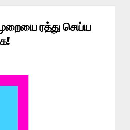
் முறையை ரத்து செய்ய
ை!