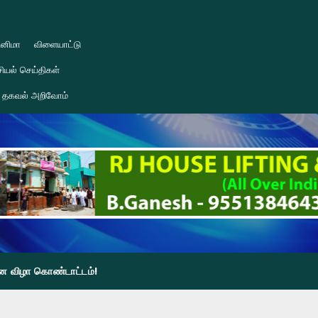
ினிமா
விளையாட்டு
ியல் செய்திகள்
தகவல் அறிவோம்
தின விழா கொண்டாட்டம்!