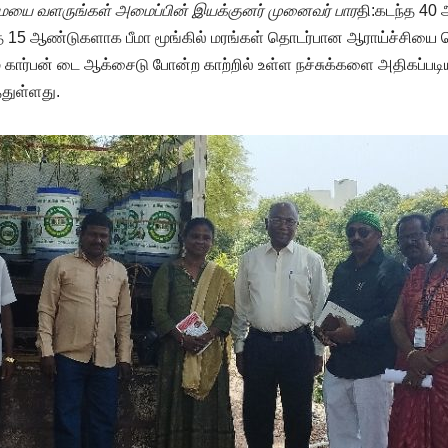
மையை வளருங்கள் அமைப்பின் இயக்குனர் முனைவர் பார
தி:கடந்த 40 
த 15 ஆண்டுகளாக பீமா மூங்கில் மரங்கள் தொடர்பான ஆராய்ச்சியை 
ம் கார்பன் டை ஆக்சைடு போன்ற காற்றில் உள்ள நச்சுக்களை அதிகப்ப
்துள்ளது.