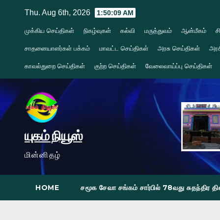
Skip
Thu. Aug 6th, 2026
1:50:11 AM
to
முக்கிய செய்திகள்
நிகழ்வுகள்
கல்வி
மருத்துவம்
ஆன்மீகம்
ச
content
சாதனையாளர்கள் பக்கம்
மாவட்ட செய்திகள்
அரசு செய்திகள்
அரச
காவல்துறை செய்திகள்
குற்ற செய்திகள்
வேலைவாய்ப்பு செய்திகள்
யுகம் நியூஸ்
மின்னிதழ்
HOME
சமூக சேவா சங்கம் சார்பில் 78வது சுதந்திர 