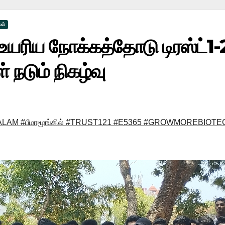
கள்
உயரிய நோக்கத்தோடு டிரஸ்ட்1-2
் நடும் நிகழ்வு
AM #பீமாமூங்கில் #TRUST121 #E5365 #GROWMOREBIOTE