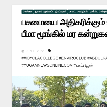
சென்னை
தகவல் அறிவோம்
நிகழ்வுகள்
மாவட்ட செய்திகள்
முக்கிய செய்தி
பசுமையை அதிகரிக்கும் 
பீமா மூங்கில் மர கன்றுகள
JUN 11, 2022
##lOYOLACOLLEGE #ENVIROCLUB #ABDULKAL
#YUGAMNEWSONLINECOM #யுகம்நியூஸ்