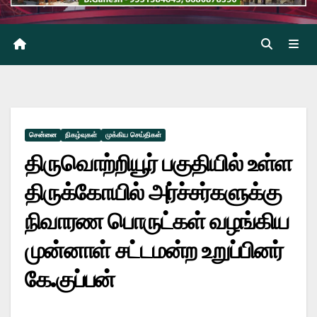
சென்னை
நிகழ்வுகள்
முக்கிய செய்திகள்
திருவொற்றியூர் பகுதியில் உள்ள
திருக்கோயில் அர்ச்சர்களுக்கு
நிவாரண பொருட்கள் வழங்கிய
முன்னாள் சட்டமன்ற உறுப்பினர்
கே.குப்பன்