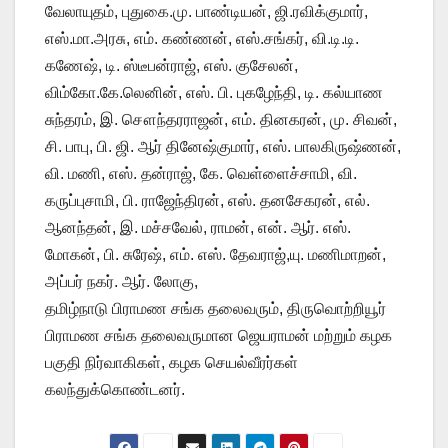
வேலாயுதம், புதுகை.மு. பாண்டியன், ஜி.ரவிக்குமார்,
எஸ்.மா.அரசு, எம். கண்ணன், எஸ்.சங்கர், வி.டி.டி.
கணேஷ், டி. ஸ்டீபன்ராஜ், எஸ். குசேலன்,
விம்கோ.கே.லெனின், எஸ். பி. புகழேந்தி, டி. கல்யாண
சுந்தரம், இ. சௌந்தரராஜன், எம். தினகரன், மு. சிவன்,
சி. பாபு, பி. ஜி. ஆர் தினேஷ்குமார், எஸ். பாலகிருஷ்ணன்,
வி. மணி, எஸ். தன்ராஜ், கே. வெள்ளைச்சாமி, வி.
கருப்புசாமி, பி. ராஜேந்திரன், எஸ். தனசேகரன், எல்.
ஆனந்தன், இ. மச்சவேல், ராமன், என். ஆர். எஸ்.
மோகன், பி. சுரேஷ், எம். எஸ். தேவராஜ்,யு. மணிமாறன்,
அப்பர் நகர். ஆர். லோகு,
தமிழ்நாடு பிராமண சங்க தலைவரும், திருவொற்றியூர்
பிராமண சங்க தலைவருமான ஜெயராமன் மற்றும் கழக
பகுதி நிர்வாகிகள், கழக செயல்வீரர்கள்
கலந்துக்கொண்டனர்.