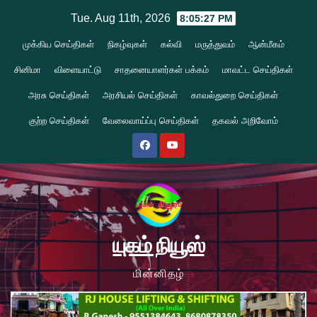
Skip
Tue. Aug 11th, 2026
8:05:27 PM
to
முக்கிய செய்திகள்
நிகழ்வுகள்
கல்வி
மருத்துவம்
ஆன்மீகம்
content
சினிமா
விளையாட்டு
சாதனையாளர்கள் பக்கம்
மாவட்ட செய்திகள்
அரசு செய்திகள்
அரசியல் செய்திகள்
காவல்துறை செய்திகள்
குற்ற செய்திகள்
வேலைவாய்ப்பு செய்திகள்
தகவல் அறிவோம்
யுகம் நியூஸ்
மின்னிதழ்