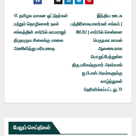
Post
தமிழக வாகன ஒட்டுநர்கள்
இந்திய ஊடக
மற்றும் தொழிலாளர் நலச்
பத்திரிகையாளர்கள் சங்கம் (
navigation
சங்கத்தின் சார்பில் காமராஜர்
IMJU ) சார்பில் சென்னை
திருவுருவ சிலைக்கு மாலை
பெருநகர காவல்
அணிவித்து மரியாதை
ஆணையராக
பொறுப்பேற்றுள்ள
திரு.மகேஷ்குமார் அகர்வால்
ஐ.பி.எஸ் அவர்களுக்கு
வாழ்த்துகள்
தெரிவிக்கப்பட்டது
மேலும் செய்திகள்