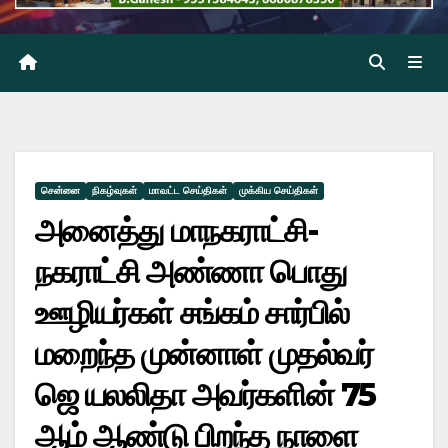
சென்னை
நிகழ்வுகள்
மாவட்ட செய்திகள்
முக்கிய செய்திகள்
அனைத்து மாநகராட்சி-
நகராட்சி அண்ணா பொது
ஊழியர்கள் சங்கம் சார்பில்
மறைந்த முன்னாள் முதல்வர்
ஜெ யலலிதா அவர்களின் 75
ஆம் ஆண்டு பிறந்த நாளை