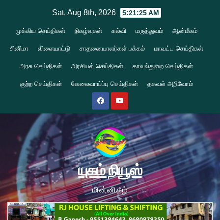
Skip
Sat. Aug 8th, 2026
5:21:26 AM
to
முக்கிய செய்திகள்
நிகழ்வுகள்
கல்வி
மருத்துவம்
ஆன்மீகம்
content
சினிமா
விளையாட்டு
சாதனையாளர்கள் பக்கம்
மாவட்ட செய்திகள்
அரசு செய்திகள்
அரசியல் செய்திகள்
காவல்துறை செய்திகள்
குற்ற செய்திகள்
வேலைவாய்ப்பு செய்திகள்
தகவல் அறிவோம்
யுகம் நியூஸ்
மின்னிதழ்