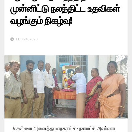
முன்னிட்டு நலத்திட்ட உதவிகள்
வழங்கும் நிகழ்வு!
FEB 24, 2023
சென்னை:அனைத்து மாநகராட்சி- நகராட்சி அண்ணா