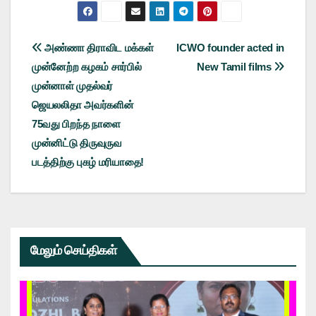
Post
அண்ணா திராவிட மக்கள்
ICWO founder acted in
முன்னேற்ற கழகம் சார்பில்
New Tamil films
navigation
முன்னாள் முதல்வர்
ஜெயலலிதா அவர்களின்
75வது பிறந்த நாளை
முன்னிட்டு திருவுருவ
படத்திற்கு புகழ் மரியாதை!
மேலும் செய்திகள்