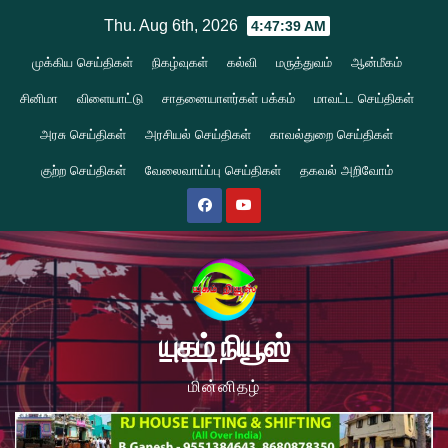
Skip
Thu. Aug 6th, 2026
4:47:39 AM
to
முக்கிய செய்திகள்
நிகழ்வுகள்
கல்வி
மருத்துவம்
ஆன்மீகம்
content
சினிமா
விளையாட்டு
சாதனையாளர்கள் பக்கம்
மாவட்ட செய்திகள்
அரசு செய்திகள்
அரசியல் செய்திகள்
காவல்துறை செய்திகள்
குற்ற செய்திகள்
வேலைவாய்ப்பு செய்திகள்
தகவல் அறிவோம்
யுகம் நியூஸ்
மின்னிதழ்