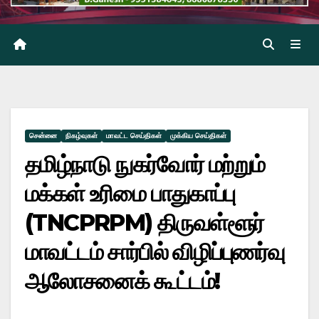
சென்னை
நிகழ்வுகள்
மாவட்ட செய்திகள்
முக்கிய செய்திகள்
தமிழ்நாடு நுகர்வோர் மற்றும்
மக்கள் உரிமை பாதுகாப்பு
(TNCPRPM) திருவள்ளூர்
மாவட்டம் சார்பில் விழிப்புணர்வு
ஆலோசனைக் கூட்டம்!