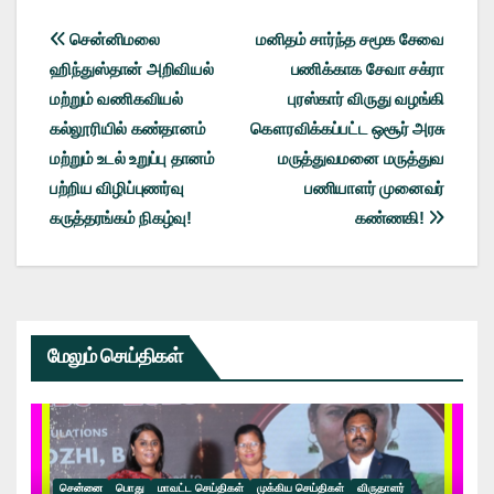
Post
சென்னிமலை
மனிதம் சார்ந்த சமூக சேவை
ஹிந்துஸ்தான் அறிவியல்
பணிக்காக சேவா சக்ரா
navigation
மற்றும் வணிகவியல்
புரஸ்கார் விருது வழங்கி
கல்லூரியில் கண்தானம்
கௌரவிக்கப்பட்ட ஒசூர் அரசு
மற்றும் உடல் உறுப்பு தானம்
மருத்துவமனை மருத்துவ
பற்றிய விழிப்புணர்வு
பணியாளர் முனைவர்
கருத்தரங்கம் நிகழ்வு!
கண்ணகி!
மேலும் செய்திகள்
சென்னை
பொது
மாவட்ட செய்திகள்
முக்கிய செய்திகள்
விருதாளர்