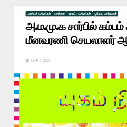
அரசியல் செய்திகள்
சென்னை
மாவட்ட செய்திகள்
முக்கிய செய்திகள்
அ.ம.மு.க சார்பில் கம்ப
மீனவரணி செயலாளர் ஆர்.
MAR 9, 2021