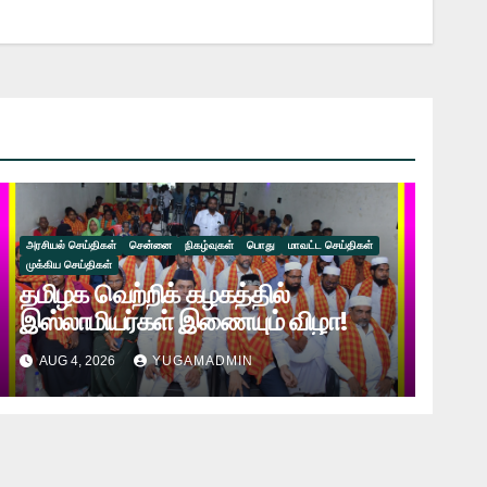
அரசியல் செய்திகள்
சென்னை
நிகழ்வுகள்
பொது
மாவட்ட செய்திகள்
முக்கிய செய்திகள்
தமிழக வெற்றிக் கழகத்தில்
இஸ்லாமியர்கள் இணையும் விழா!
AUG 4, 2026
YUGAMADMIN