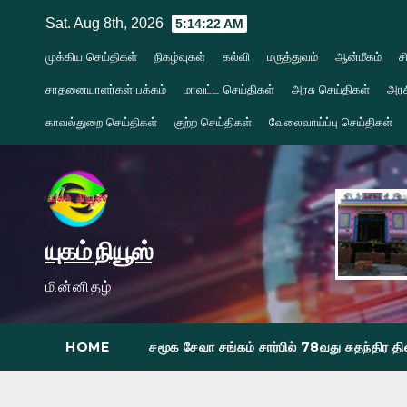
Skip
Sat. Aug 8th, 2026
5:14:23 AM
to
முக்கிய செய்திகள்
நிகழ்வுகள்
கல்வி
மருத்துவம்
ஆன்மீகம்
ச
content
சாதனையாளர்கள் பக்கம்
மாவட்ட செய்திகள்
அரசு செய்திகள்
அரச
காவல்துறை செய்திகள்
குற்ற செய்திகள்
வேலைவாய்ப்பு செய்திகள்
யுகம் நியூஸ்
மின்னிதழ்
HOME
சமூக சேவா சங்கம் சார்பில் 78வது சுதந்திர 