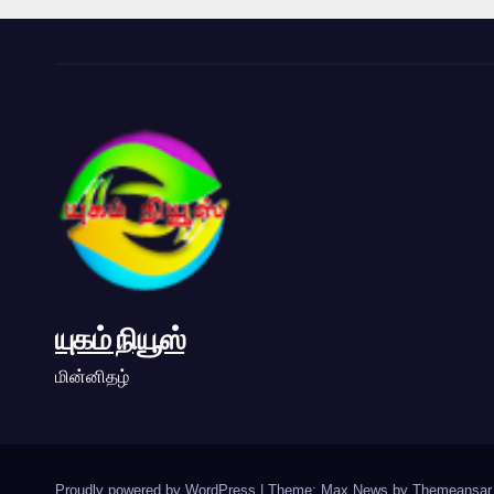
யுகம் நியூஸ்
மின்னிதழ்
Proudly powered by WordPress
|
Theme: Max News by
Themeansar