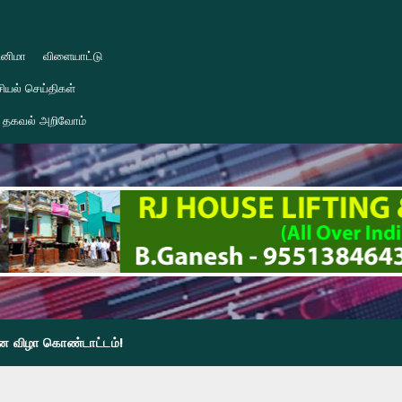
ினிமா
விளையாட்டு
ியல் செய்திகள்
தகவல் அறிவோம்
தின விழா கொண்டாட்டம்!