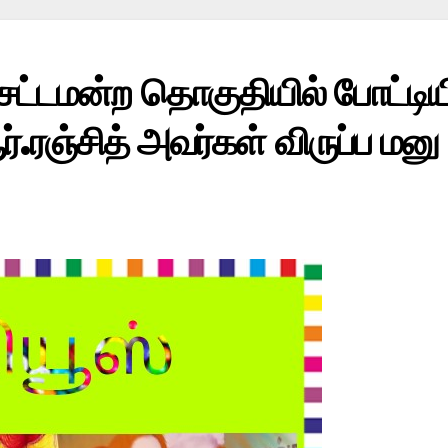
ம் சட்டமன்ற தொகுதியில் போட்ட
ரஞ்சித் அவர்கள் விருப்ப மனு