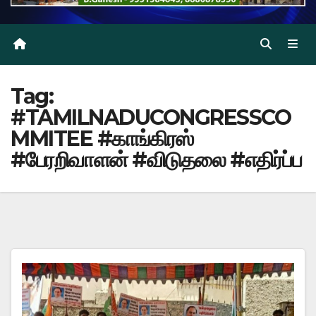
Tag:
#TAMILNADUCONGRESSCO
MMITEE #காங்கிரஸ்
#பேரறிவாளன் #விடுதலை #எதிர்ப்ப