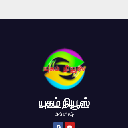
யுகம் நியூஸ்
மின்னிதழ்