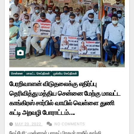
சென்னை
மாவட்ட செய்திகள்
முக்கிய செய்திகள்
பேரறிவாளன் விடுதலைக்கு எதிர்ப்பு
தெரிவித்து மத்திய சென்னை மேற்கு மாவட்ட
காங்கிரஸ் சார்பில் வாயில் வெள்ளை துணி
கட்டி அறவழி போராட்டம்….
MAY 20, 2022
NO COMMENTS
வேப்பேரி: முன்னாள் பாரதப் பிரதமர் ராஜீவ் காந்தி