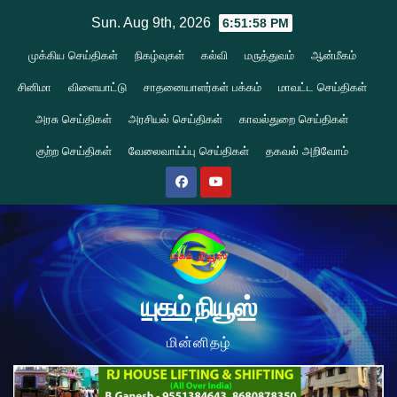
Skip
Sun. Aug 9th, 2026
6:51:59 PM
to
முக்கிய செய்திகள்
நிகழ்வுகள்
கல்வி
மருத்துவம்
ஆன்மீகம்
content
சினிமா
விளையாட்டு
சாதனையாளர்கள் பக்கம்
மாவட்ட செய்திகள்
அரசு செய்திகள்
அரசியல் செய்திகள்
காவல்துறை செய்திகள்
குற்ற செய்திகள்
வேலைவாய்ப்பு செய்திகள்
தகவல் அறிவோம்
யுகம் நியூஸ்
மின்னிதழ்