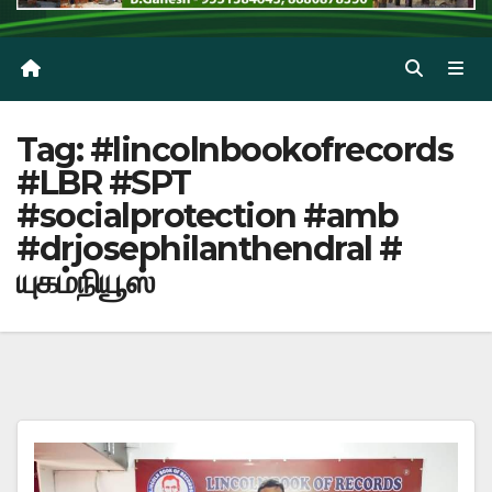
Tag:
#lincolnbookofrecords
#LBR #SPT
#socialprotection #amb
#drjosephilanthendral #
யுகம்நியூஸ்