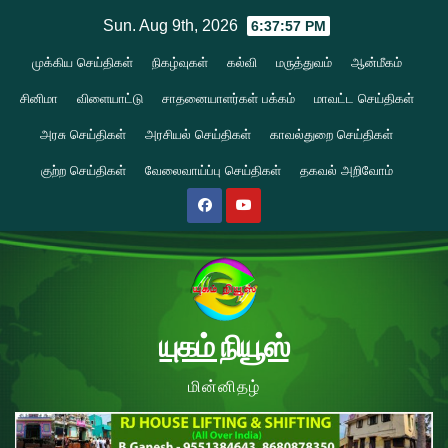
Skip
Sun. Aug 9th, 2026
6:37:58 PM
to
முக்கிய செய்திகள்
நிகழ்வுகள்
கல்வி
மருத்துவம்
ஆன்மீகம்
content
சினிமா
விளையாட்டு
சாதனையாளர்கள் பக்கம்
மாவட்ட செய்திகள்
அரசு செய்திகள்
அரசியல் செய்திகள்
காவல்துறை செய்திகள்
குற்ற செய்திகள்
வேலைவாய்ப்பு செய்திகள்
தகவல் அறிவோம்
யுகம் நியூஸ்
மின்னிதழ்