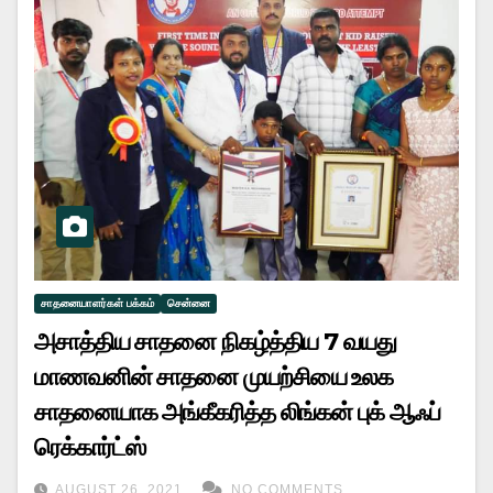
சாதனையாளர்கள் பக்கம்
சென்னை
அசாத்திய சாதனை நிகழ்த்திய 7 வயது
மாணவனின் சாதனை முயற்சியை உலக
சாதனையாக அங்கீகரித்த லிங்கன் புக் ஆஃப்
ரெக்கார்ட்ஸ்
AUGUST 26, 2021
NO COMMENTS