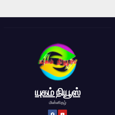
யுகம் நியூஸ்
மின்னிதழ்