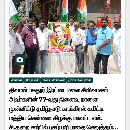
சென்னை
நிகழ்வுகள்
மாவட்ட செய்திகள்
முக்கிய செய்திகள்
திவான் பகதூர் இரட்டைமலை சீனிவாசன்
அவர்களின் 77-வது நினைவு நாளை
முன்னிட்டு தமிழ்நாடு காங்கிரஸ் கமிட்டி
மத்திய சென்னை கிழக்கு மாவட்ட எஸ்.
சி.துறை சார்பில் புகழ் மரியாதை செலுத்தும்