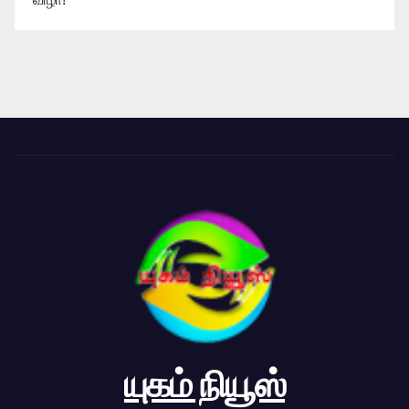
யுகம் நியூஸ்