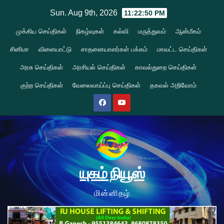
Skip
Sun. Aug 9th, 2026
11:22:52 PM
to
முக்கிய செய்திகள்
நிகழ்வுகள்
கல்வி
மருத்துவம்
ஆன்மீகம்
content
சினிமா
விளையாட்டு
சாதனையாளர்கள் பக்கம்
மாவட்ட செய்திகள்
அரசு செய்திகள்
அரசியல் செய்திகள்
காவல்துறை செய்திகள்
குற்ற செய்திகள்
வேலைவாய்ப்பு செய்திகள்
தகவல் அறிவோம்
யுகம் நியூஸ்
மின்னிதழ்