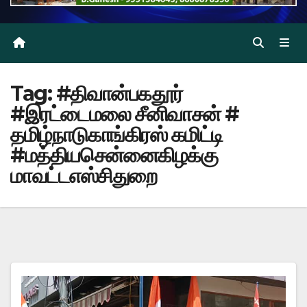
Tag:
#திவான்பகதூர்
#இரட்டைமலை சீனிவாசன் #
தமிழ்நாடுகாங்கிரஸ் கமிட்டி
#மத்தியசென்னைகிழக்கு
மாவட்டஎஸ்சிதுறை